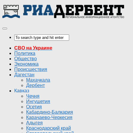
СВО на Украине
Политика
Общество
Экономика
Происшествия
Дагестан
Махачкала
Дербент
Кавказ
Чечня
Ингушетия
Осетия
Кабардино-Балкария
Карачаево-Черкесия
Адыгея
Краснодарский край