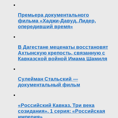
Премьера документального
фильма «Хаджи-Давуд. Лидер,
опередивший время»
В Дагестане меценаты восстановят
Ахтынскую крепость, связанную с
Кавказской войной Имама Шамиля
Сулейман Стальский —
документальный фильм
«Российский Кавказ. Три века
созидания». 1 серия: «Российская
империя»