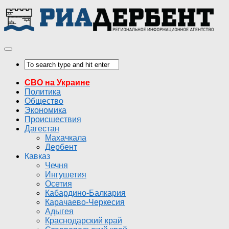
СВО на Украине
Политика
Общество
Экономика
Происшествия
Дагестан
Махачкала
Дербент
Кавказ
Чечня
Ингушетия
Осетия
Кабардино-Балкария
Карачаево-Черкесия
Адыгея
Краснодарский край