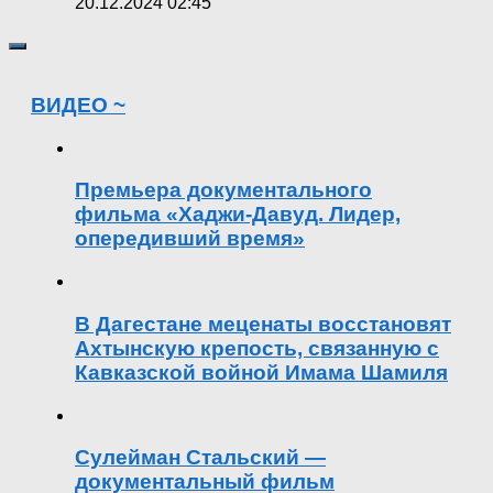
20.12.2024 02:45
ВИДЕО ~
Премьера документального
фильма «Хаджи-Давуд. Лидер,
опередивший время»
В Дагестане меценаты восстановят
Ахтынскую крепость, связанную с
Кавказской войной Имама Шамиля
Сулейман Стальский —
документальный фильм