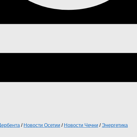
Дербента
/
Новости Осетии
/
Новости Чечни
/
Энергетика