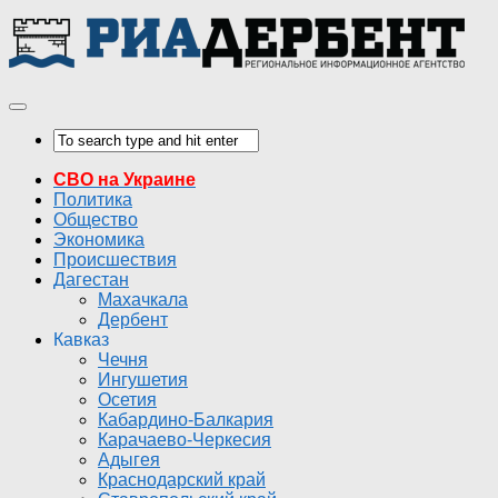
СВО на Украине
Политика
Общество
Экономика
Происшествия
Дагестан
Махачкала
Дербент
Кавказ
Чечня
Ингушетия
Осетия
Кабардино-Балкария
Карачаево-Черкесия
Адыгея
Краснодарский край