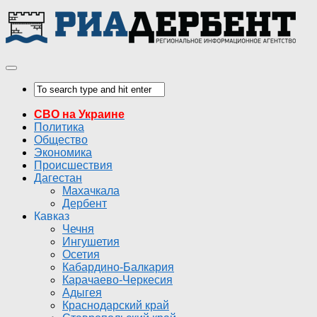
СВО на Украине
Политика
Общество
Экономика
Происшествия
Дагестан
Махачкала
Дербент
Кавказ
Чечня
Ингушетия
Осетия
Кабардино-Балкария
Карачаево-Черкесия
Адыгея
Краснодарский край