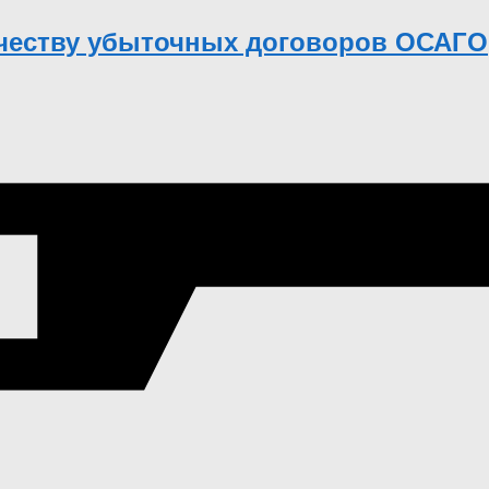
ичеству убыточных договоров ОСАГО