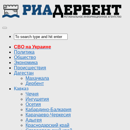
СВО на Украине
Политика
Общество
Экономика
Происшествия
Дагестан
Махачкала
Дербент
Кавказ
Чечня
Ингушетия
Осетия
Кабардино-Балкария
Карачаево-Черкесия
Адыгея
Краснодарский край