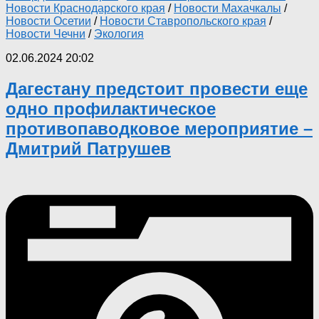
Новости Краснодарского края
/
Новости Махачкалы
/
Новости Осетии
/
Новости Ставропольского края
/
Новости Чечни
/
Экология
02.06.2024 20:02
Дагестану предстоит провести еще
одно профилактическое
противопаводковое мероприятие –
Дмитрий Патрушев