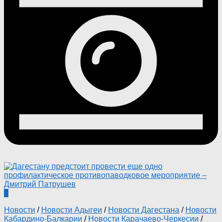
0
Новости
/
Новости Адыгеи
/
Новости Дагестана
/
Новости
Кабардино-Балкарии
/
Новости Карачаево-Черкесии
/