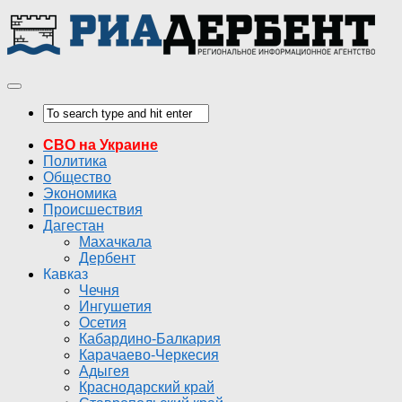
СВО на Украине
Политика
Общество
Экономика
Происшествия
Дагестан
Махачкала
Дербент
Кавказ
Чечня
Ингушетия
Осетия
Кабардино-Балкария
Карачаево-Черкесия
Адыгея
Краснодарский край