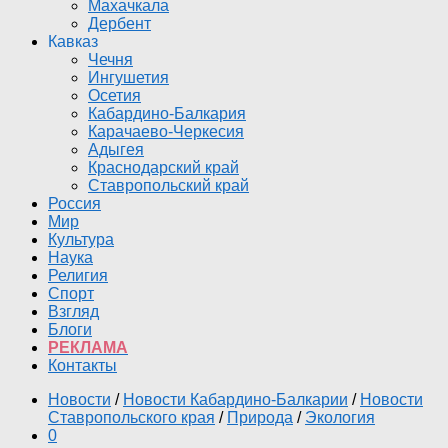
Махачкала
Дербент
Кавказ
Чечня
Ингушетия
Осетия
Кабардино-Балкария
Карачаево-Черкесия
Адыгея
Краснодарский край
Ставропольский край
Россия
Мир
Культура
Наука
Религия
Спорт
Взгляд
Блоги
РЕКЛАМА
Контакты
Новости
/
Новости Кабардино-Балкарии
/
Новости
Ставропольского края
/
Природа
/
Экология
0