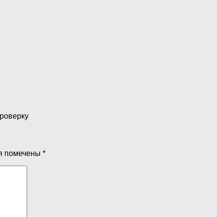
проверку
я помечены
*