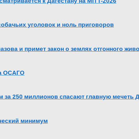
сматривается к Дагестану на MITT-2026
 собачьих уголовок и ноль приговоров
азова и примет закон о землях отгонного жив
га ОСАГО
ем за 250 миллионов спасают главную мечеть 
ический минимум