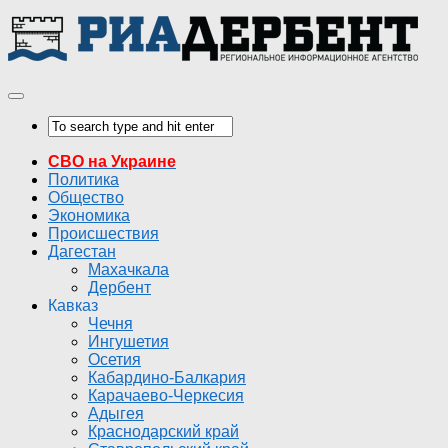
СВО на Украине
Политика
Общество
Экономика
Происшествия
Дагестан
Махачкала
Дербент
Кавказ
Чечня
Ингушетия
Осетия
Кабардино-Балкария
Карачаево-Черкесия
Адыгея
Краснодарский край