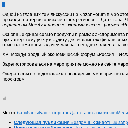
0
Одной из главных тем дискуссии на KazanForum в мае это
проходит на территориях четырех регионов – Дагестана, 
партнёром Международного экономического форума «Рос
Основные финансовые продукты в рамках эксперимента п
бухгалтерскому учету и аудиту для исламских финансовых
отмечал: «Важной задачей для нас сегодня является разв
XVI Международный экономический форум «Россия – Ислам
Зарегистрироваться на мероприятие можно на сайте меро
Оператором по подготовке и проведению мероприятия вы
проектов».
Метки:
банк
банки
Башкоторстан
Дагестан
ислам
ичечня
Мели
Следующая публикация
Бездомных животных запре
Предыдущая публикация
Предыдущая запись