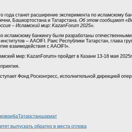
го года станет расширение эксперимента по исламскому ба
Чечни, Башкортостана и Татарстана.
Об этом сообщают «В
сия – Исламский мир: KazanForum 2025».
о исламскому банкингу были разработаны отечественными
 институтов – AAOIFI. Раис Республики Татарстан, глава г
итие взаимодействия с AAOIFI».
ский мир: KazanForum» пройдет в Казани 13-18 мая 2025г
приятия.
ступает Фонд Росконгресс, исполнительной дирекцией опе
ков
риба
Татарстан
шариат
тят выпускать обратно в места отлова