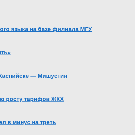
ого языка на базе филиала МГУ
ить»
в Каспийске — Мишустин
 по росту тарифов ЖКХ
л в минус на треть