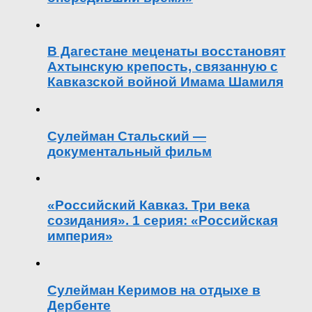
В Дагестане меценаты восстановят
Ахтынскую крепость, связанную с
Кавказской войной Имама Шамиля
Сулейман Стальский —
документальный фильм
«Российский Кавказ. Три века
созидания». 1 серия: «Российская
империя»
Сулейман Керимов на отдыхе в
Дербенте