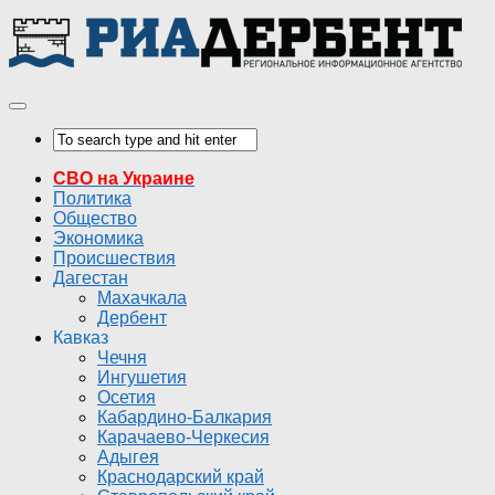
СВО на Украине
Политика
Общество
Экономика
Происшествия
Дагестан
Махачкала
Дербент
Кавказ
Чечня
Ингушетия
Осетия
Кабардино-Балкария
Карачаево-Черкесия
Адыгея
Краснодарский край