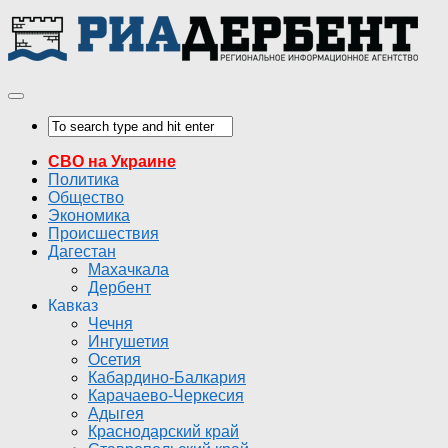
СВО на Украине
Политика
Общество
Экономика
Происшествия
Дагестан
Махачкала
Дербент
Кавказ
Чечня
Ингушетия
Осетия
Кабардино-Балкария
Карачаево-Черкесия
Адыгея
Краснодарский край