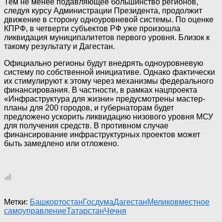
Тем не менее подавляющее большинство регионов,
следуя курсу Администрации Президента, продолжит
движение в сторону одноуровневой системы. По оценке
КПРФ, в четверти субъектов РФ уже произошла
ликвидация муниципалитетов первого уровня. Близок к
такому результату и Дагестан.
Официально регионы будут внедрять одноуровневую
систему по собственной инициативе. Однако фактически
их стимулируют к этому через механизмы федерального
финансирования. В частности, в рамках нацпроекта
«Инфраструктура для жизни» предусмотрены мастер-
планы для 200 городов, и губернаторам будет
предложено ускорить ликвидацию низового уровня МСУ
для получения средств. В противном случае
финансирование инфраструктурных проектов может
быть замедлено или отложено.
Метки:
Башкортостан
Госдума
Дагестан
Меликов
местное
самоуправление
Татарстан
Чечня