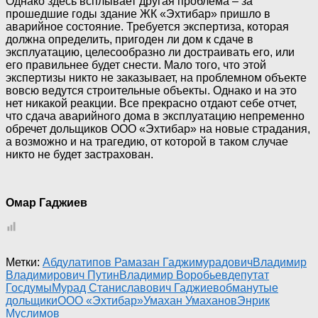
Однако здесь всплывает другая проблема – за
прошедшие годы здание ЖК «Эхтибар» пришло в
аварийное состояние. Требуется экспертиза, которая
должна определить, пригоден ли дом к сдаче в
эксплуатацию, целесообразно ли достраивать его, или
его правильнее будет снести. Мало того, что этой
экспертизы никто не заказывает, на проблемном объекте
вовсю ведутся строительные объекты. Однако и на это
нет никакой реакции. Все прекрасно отдают себе отчет,
что сдача аварийного дома в эксплуатацию непременно
обречет дольщиков ООО «Эхтибар» на новые страдания,
а возможно и на трагедию, от которой в таком случае
никто не будет застрахован.
Омар Гаджиев
Метки:
Абдулатипов Рамазан Гаджимурадович
Владимир
Владимирович Путин
Владимир Воробьев
депутат
Госдумы
Мурад Станиславович Гаджиев
обманутые
дольщики
ООО «Эхтибар»
Умахан Умаханов
Энрик
Муслимов