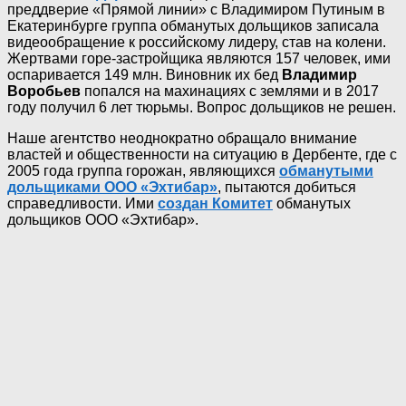
преддверие «Прямой линии» с Владимиром Путиным в
Екатеринбурге группа обманутых дольщиков записала
видеообращение к российскому лидеру, став на колени.
Жертвами горе-застройщика являются 157 человек, ими
оспаривается 149 млн. Виновник их бед
Владимир
Воробьев
попался на махинациях с землями и в 2017
году получил 6 лет тюрьмы. Вопрос дольщиков не решен.
Наше агентство неоднократно обращало внимание
властей и общественности на ситуацию в Дербенте, где с
2005 года группа горожан, являющихся
обманутыми
дольщиками ООО «Эхтибар»
, пытаются добиться
справедливости. Ими
создан Комитет
обманутых
дольщиков ООО «Эхтибар».