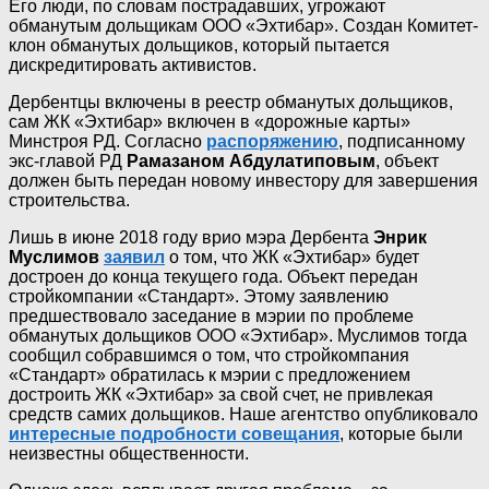
Его люди, по словам пострадавших, угрожают
обманутым дольщикам ООО «Эхтибар». Создан Комитет-
клон обманутых дольщиков, который пытается
дискредитировать активистов.
Дербентцы включены в реестр обманутых дольщиков,
сам ЖК «Эхтибар» включен в «дорожные карты»
Минстроя РД. Согласно
распоряжению
, подписанному
экс-главой РД
Рамазаном Абдулатиповым
, объект
должен быть передан новому инвестору для завершения
строительства.
Лишь в июне 2018 году врио мэра Дербента
Энрик
Муслимов
заявил
о том, что ЖК «Эхтибар» будет
достроен до конца текущего года. Объект передан
стройкомпании «Стандарт». Этому заявлению
предшествовало заседание в мэрии по проблеме
обманутых дольщиков ООО «Эхтибар». Муслимов тогда
сообщил собравшимся о том, что стройкомпания
«Стандарт» обратилась к мэрии с предложением
достроить ЖК «Эхтибар» за свой счет, не привлекая
средств самих дольщиков. Наше агентство опубликовало
интересные подробности совещания
, которые были
неизвестны общественности.