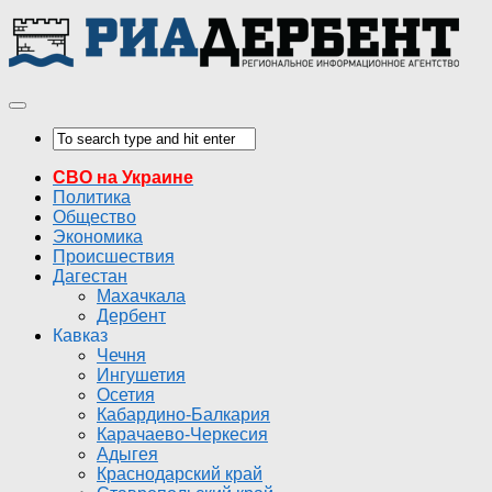
СВО на Украине
Политика
Общество
Экономика
Происшествия
Дагестан
Махачкала
Дербент
Кавказ
Чечня
Ингушетия
Осетия
Кабардино-Балкария
Карачаево-Черкесия
Адыгея
Краснодарский край