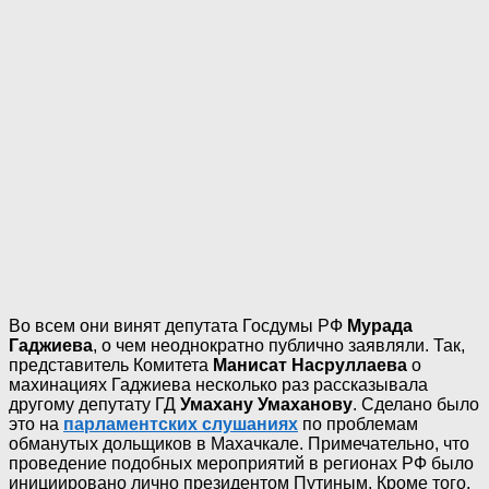
Во всем они винят депутата Госдумы РФ
Мурада
Гаджиева
, о чем неоднократно публично заявляли. Так,
представитель Комитета
Манисат Насруллаева
о
махинациях Гаджиева несколько раз рассказывала
другому депутату ГД
Умахану Умаханову
. Сделано было
это на
парламентских слушаниях
по проблемам
обманутых дольщиков в Махачкале. Примечательно, что
проведение подобных мероприятий в регионах РФ было
инициировано лично президентом Путиным. Кроме того,