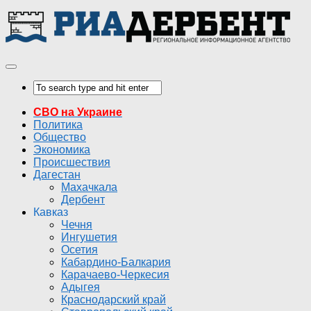
СВО на Украине
Политика
Общество
Экономика
Происшествия
Дагестан
Махачкала
Дербент
Кавказ
Чечня
Ингушетия
Осетия
Кабардино-Балкария
Карачаево-Черкесия
Адыгея
Краснодарский край