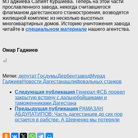
М.Гаджиева Сапият Куршиева. Теперь на этой части
прославленного завода, некогда считавшегося
флагманом дагестанского станкостроения, возводятся
жилищной комплекс из несколько высотных
многоквартирных домов. Историю уничтожения завода
читайте в
специальном материале
нашего агентства.
Омар Гаджиев
Метки:
депутат Госдумы
Дербент
завод
Мурад
Гаджиев
Новости Дагестана
шлифовальных станков
Следующая публикация
Генерал ФСБ провел
закрытую встречу с дальнобойщиками и
таможенниками Дагестана
Предыдущая публикация
РАМАЗАН
АБДУЛАТИПОВ: Часть дагестанцев до сих пор
остается в рабстве. А Шевченко мы потеряли