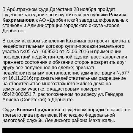
В Арбитражном суде Дагестана 28 ноября пройдет
судебное заседание по иску жителя республики
Рамиза
Кахриманова
к АО «Дербентский завод шлифовальных
станков» и Администрации городского округа «город
Дербент».
В своем исковом заявлении Кахриманов просит признать
недействительным договор купли-продажи земельного
участка №05 АА 1669530 от 23.06.2016 и применении
последствий недействительной сделки, восстановлении
прежнего состояния и обязании сторон возвратить друг
другу все полученное по сделке; признать
недействительным постановление администрации №577
от 16.11.2016; признать недействительным разрешение
на строительство многоэтажного жилого дома на
земельном участке, с кадастровым номером
05:42:000051:7, расположенном по адресу ул. Гейдара
Алиева (Советская) в Дербенте.
Судья
Ксения Гридасова
в судебном порядке в качестве
третьего лица привлекла Инспекцию Федеральной
налоговой службы Ленинского района Махачкалы.