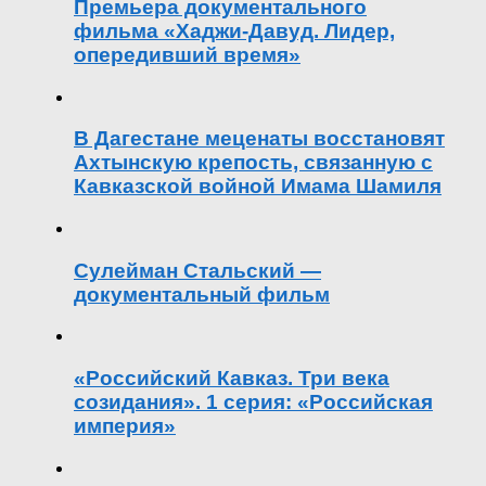
Премьера документального
фильма «Хаджи-Давуд. Лидер,
опередивший время»
В Дагестане меценаты восстановят
Ахтынскую крепость, связанную с
Кавказской войной Имама Шамиля
Сулейман Стальский —
документальный фильм
«Российский Кавказ. Три века
созидания». 1 серия: «Российская
империя»