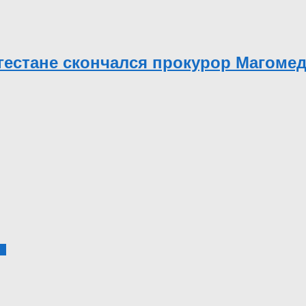
гестане скончался прокурор Магоме
1