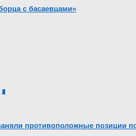
борца с басаевцами»
8
 заняли противоположные позиции п