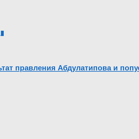
4
ьтат правления Абдулатипова и поп