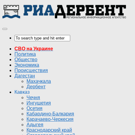
СВО на Украине
Политика
Общество
Экономика
Происшествия
Дагестан
Махачкала
Дербент
Кавказ
Чечня
Ингушетия
Осетия
Кабардино-Балкария
Карачаево-Черкесия
Адыгея
Краснодарский край