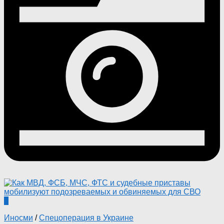
0
Иносми
/
Спецоперация в Украине