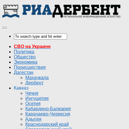
СВО на Украине
Политика
Общество
Экономика
Происшествия
Дагестан
Махачкала
Дербент
Кавказ
Чечня
Ингушетия
Осетия
Кабардино-Балкария
Карачаево-Черкесия
Адыгея
Краснодарский край