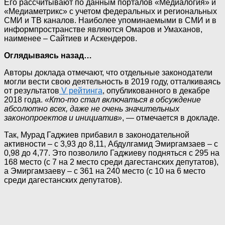
Его рассчитывают по данным порталов «Медиалогия» и
«Медиаметрикс» с учетом федеральных и региональных
СМИ и ТВ каналов. Наиболее упоминаемыми в СМИ и в
информпространстве являются Омаров и Умаханов,
наименее – Сайтиев и Аскендеров.
Оглядываясь назад…
Авторы доклада отмечают, что отдельные законодатели
могли вести свою деятельность в 2019 году, отталкиваясь
от результатов
V рейтинга
, опубликованного в декабре
2018 года.
«Кто-то стал включаться в обсуждение
абсолютно всех, даже не очень значительных
законопроектов и инициатив»
, — отмечается в докладе.
Так, Мурад Гаджиев прибавил в законодательной
активности – с 3,93 до 8,11, Абдулгамид Эмиргамзаев – с
0,98 до 4,77. Это позволило Гаджиеву подняться с 295 на
168 место (с 7 на 2 место среди дагестанских депутатов),
а Эмиргамзаеву – с 361 на 240 место (с 10 на 6 место
среди дагестанских депутатов).