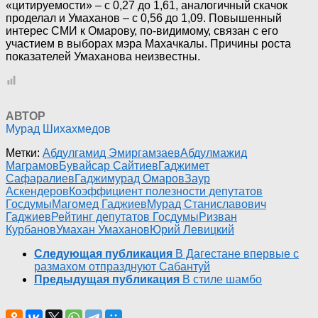
«цитируемости» – с 0,27 до 1,61, аналогичный скачок
проделал и Умаханов – с 0,56 до 1,09. Повышенный
интерес СМИ к Омарову, по-видимому, связан с его
участием в выборах мэра Махачкалы. Причины роста
показателей Умаханова неизвестны.
АВТОР
Мурад Шихахмедов
Метки:
Абдулгамид Эмиргамзаев
Абдулмажид
Маграмов
Бувайсар Сайтиев
Гаджимет
Сафаралиев
Гаджимурад Омаров
Заур
Аскендеров
Коэффициент полезности депутатов
Госдумы
Магомед Гаджиев
Мурад Станиславович
Гаджиев
Рейтинг депутатов Госдумы
Ризван
Курбанов
Умахан Умаханов
Юрий Левицкий
Следующая публикация
В Дагестане впервые с
размахом отпразднуют Сабантуй
Предыдущая публикация
В стиле шамбо