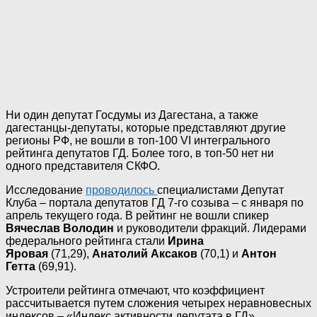
Ни один депутат Госдумы из Дагестана, а также
дагестанцы-депутаты, которые представляют другие
регионы РФ, не вошли в топ-100 VI интегрального
рейтинга депутатов ГД. Более того, в топ-50 нет ни
одного представителя СКФО.
Исследование
проводилось
специалистами Депутат
Клуба – портала депутатов ГД 7-го созыва – с января по
апрель текущего года. В рейтинг не вошли спикер
Вячеслав Володин
и руководители фракций. Лидерами
федерального рейтинга стали
Ирина
Яровая
(71,29),
Анатолий Аксаков
(70,1) и
Антон
Гетта
(69,91).
Устроители рейтинга отмечают, что коэффициент
рассчитывается путем сложения четырех неравновесных
индексов – «Индекс активности депутата в ГД»,