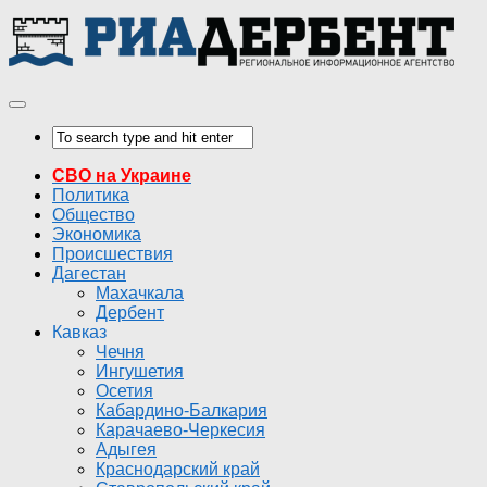
СВО на Украине
Политика
Общество
Экономика
Происшествия
Дагестан
Махачкала
Дербент
Кавказ
Чечня
Ингушетия
Осетия
Кабардино-Балкария
Карачаево-Черкесия
Адыгея
Краснодарский край