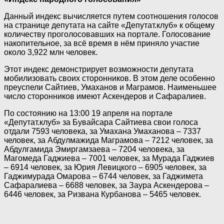
Данный индекс вычисляется путем соотношения голосов
на странице депутата на сайте «Депутат.клуб» к общему
количеству проголосовавших на портале. Голосование
накопительное, за всё время в нём приняло участие
около 3,922 млн человек.
Этот индекс демонстрирует возможности депутата
мобилизовать своих сторонников. В этом деле особенно
преуспели Сайтиев, Умаханов и Маграмов. Наименьшее
число сторонников имеют Аскендеров и Сафаралиев.
По состоянию на 13:00 19 апреля на портале
«Депутат.клуб» за Бувайсара Сайтиева свои голоса
отдали 7593 человека, за Умахана Умаханова – 7337
человек, за Абдулмажида Маграмова – 7212 человек, за
Абдулгамида Эмиргамзаева – 7204 человека, за
Магомеда Гаджиева – 7001 человек, за Мурада Гаджиев
– 6914 человек, за Юрия Левицкого – 6905 человек, за
Гаджимурада Омарова – 6744 человек, за Гаджимета
Сафаралиева – 6688 человек, за Заура Аскендерова –
6446 человек, за Ризвана Курбанова – 5465 человек.