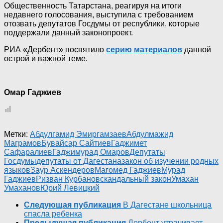
Общественность Татарстана, реагируя на итоги
недавнего голосования, выступила с требованием
отозвать депутатов Госдумы от республики, которые
поддержали данный законопроект.
РИА «Дербент» посвятило
серию материалов
данной
острой и важной теме.
Омар Гаджиев
Метки:
Абдулгамид Эмиргамзаев
Абдулмажид
Маграмов
Бувайсар Сайтиев
Гаджимет
Сафаралиев
Гаджимурад Омаров
Депутаты
Госдумы
депутаты от Дагестана
закон об изучении родных
языков
Заур Аскендеров
Магомед Гаджиев
Мурад
Гаджиев
Ризван Курбанов
скандальный закон
Умахан
Умаханов
Юрий Левицкий
Следующая публикация
В Дагестане школьница
спасла ребенка
Предыдущая публикация
Дербент утрачивает