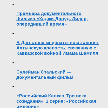
Премьера документального
фильма «Хаджи-Давуд. Лидер,
опередивший время»
В Дагестане меценаты восстановят
Ахтынскую крепость, связанную с
Кавказской войной Имама Шамиля
Сулейман Стальский —
документальный фильм
«Российский Кавказ. Три века
созидания». 1 серия: «Российская
империя»