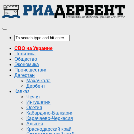
СВО на Украине
Политика
Общество
Экономика
Происшествия
Дагестан
Махачкала
Дербент
Кавказ
Чечня
Ингушетия
Осетия
Кабардино-Балкария
Карачаево-Черкесия
Адыгея
Краснодарский край