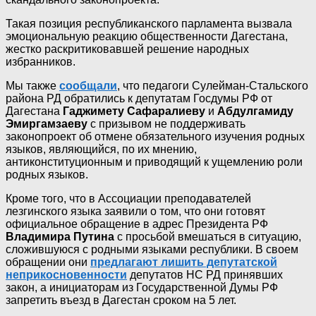
Такая позиция республиканского парламента вызвала
эмоциональную реакцию общественности Дагестана,
жестко раскритиковавшей решение народных
избранников.
Мы также
сообщали
, что педагоги Сулейман-Стальского
района РД обратились к депутатам Госдумы РФ от
Дагестана
Гаджимету Сафаралиеву
и
Абдулгамиду
Эмиргамзаеву
с призывом не поддерживать
законопроект об отмене обязательного изучения родных
языков, являющийся, по их мнению,
антиконституционным и приводящий к ущемлению роли
родных языков.
Кроме того, что в Ассоциации преподавателей
лезгинского языка заявили о том, что они готовят
официальное обращение в адрес Президента РФ
Владимира Путина
с просьбой вмешаться в ситуацию,
сложившуюся с родными языками республики. В своем
обращении они
предлагают лишить депутатской
неприкосновенности
депутатов НС РД принявших
закон, а инициаторам из Государственной Думы РФ
запретить въезд в Дагестан сроком на 5 лет.