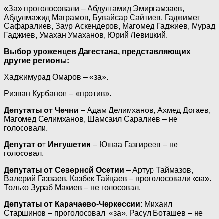
«За» проголосовали – Абдулгамид Эмиргамзаев,
Абдулмажид Маграмов, Бувайсар Сайтиев, Гаджимет
Сафаралиев, Заур Аскендеров, Магомед Гаджиев, Мурад
Гаджиев, Умахан Умаханов, Юрий Левицкий.
Выбор уроженцев Дагестана, представляющих
другие регионы:
Хаджимурад Омаров – «за».
Ризван Курбанов – «против».
Депутаты от Чечни
– Адам Делимханов, Ахмед Догаев,
Магомед Селимханов, Шамсаил Саралиев – не
голосовали.
Депутат от Ингушетии
– Юшаа Газгиреев – не
голосовал.
Депутаты от Северной Осетии
– Артур Таймазов,
Валерий Газзаев, Казбек Тайцаев – проголосовали «за».
Только Зураб Макиев – не голосовал.
Депутаты от Карачаево-Черкессии
: Михаил
Старшинов – проголосовал «за». Расул Боташев – не