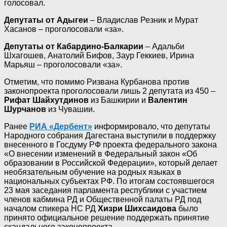
голосовал.
Депутаты от Адыгеи
– Владислав Резник и Мурат
Хасанов – проголосовали «за».
Депутаты от Кабардино-Балкарии
– Адальби
Шхагошев, Анатолий Бифов, Заур Геккиев, Ирина
Марьяш – проголосовали «за».
Отметим, что помимо Ризвана Курбанова против
законопроекта проголосовали лишь 2 депутата из 450 –
Рифат Шайхутдинов
из Башкирии и
Валентин
Шурчанов
из Чувашии.
Ранее
РИА «Дербент»
информировало, что депутаты
Народного собрания Дагестана выступили в поддержку
внесенного в Госдуму РФ проекта федерального закона
«О внесении изменений в Федеральный закон «Об
образовании в Российской Федерации», который делает
необязательным обучение на родных языках в
национальных субъектах РФ. По итогам состоявшегося
23 мая заседания парламента республики с участием
членов кабмина РД и Общественной палаты РД под
началом спикера НС РД
Хизри Шихсаидова
было
принято официальное решение поддержать принятие
скандального законопроекта.