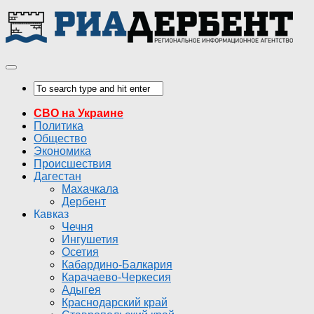
СВО на Украине
Политика
Общество
Экономика
Происшествия
Дагестан
Махачкала
Дербент
Кавказ
Чечня
Ингушетия
Осетия
Кабардино-Балкария
Карачаево-Черкесия
Адыгея
Краснодарский край