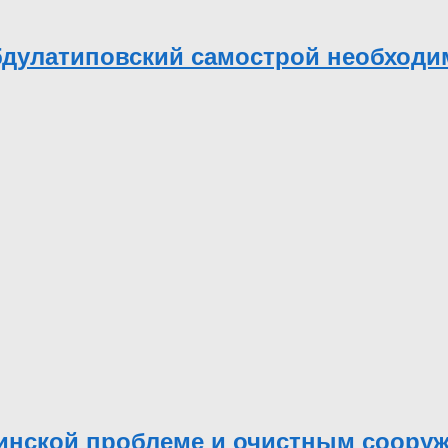
бдулатиповский самострой необходи
бинской проблеме и очистным соору