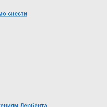
мо снести
жениям Дербента