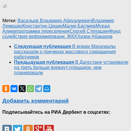
Метки:
Васильев Владимир Абдуалиевич
Владимир
Лемешко
Константин Цицин
Малик Баглиев
Мурад
Алиев
программа переселения
Сергей Степашин
Фонд
содействия реформировани. ЖКХ
Хизри Абакаров
Следующая публикация
В мэрии Махачкалы
рассказали о причинах массового сокращения
работников
Предыдущая публикация
В Дагестане установили
на треть больше воркаут-площадок, чем
планировали
Добавить комментарий
Подписывайтесь на РИА Дербент в соцсетях: