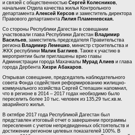
и связей с общественностью
Сергей Колесников
,
начальник Отдела качества жилья Контрольного
департамента
Алексей Керсов
и заместитель директора
Правового департамента
Лилия Пламеневская.
Со стороны Республики Дагестан в совещании
участвовали глава Республики Дагестан
Владимир
Васильев
, заместитель председателя Правительства
региона
Владимир Лемешко
, министр строительства и
ЖКХ республики
Малик Баглиев
. Также к участию в
мероприятии были приглашены врио главы
Администрации города Махачкалы
Мурад Алиев
и глава
города Дербента
Хизри Абакаров
.
Открывая совещание, председатель наблюдательного
совета Фонда содействия реформированию жилищно-
коммунального хозяйства Сергей Степашин напомнил,
что в регионе в 2014 – 2017 годах необходимо было
переселить более 10 тыс. человек из 135,29 тыс.кв.м.
аварийного жилья.
В октябре 2017 года Республикой Дагестан был
представлен итоговый отчет о завершении программы
переселения с учетом непредвиденных обстоятельств и
достижении регионом целевых показателей 100%. В