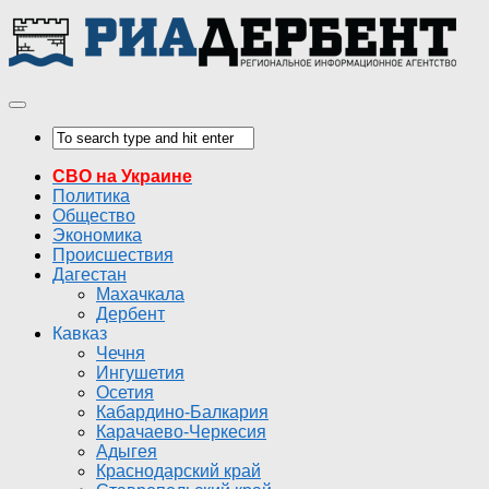
СВО на Украине
Политика
Общество
Экономика
Происшествия
Дагестан
Махачкала
Дербент
Кавказ
Чечня
Ингушетия
Осетия
Кабардино-Балкария
Карачаево-Черкесия
Адыгея
Краснодарский край