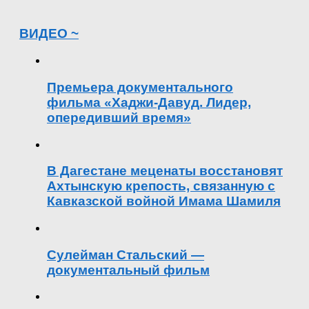
ВИДЕО ~
Премьера документального
фильма «Хаджи-Давуд. Лидер,
опередивший время»
В Дагестане меценаты восстановят
Ахтынскую крепость, связанную с
Кавказской войной Имама Шамиля
Сулейман Стальский —
документальный фильм