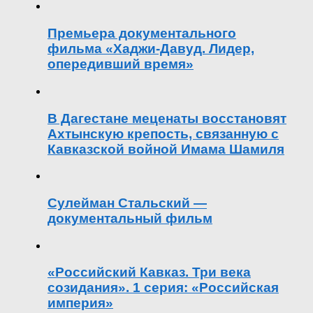
Премьера документального
фильма «Хаджи-Давуд. Лидер,
опередивший время»
В Дагестане меценаты восстановят
Ахтынскую крепость, связанную с
Кавказской войной Имама Шамиля
Сулейман Стальский —
документальный фильм
«Российский Кавказ. Три века
созидания». 1 серия: «Российская
империя»