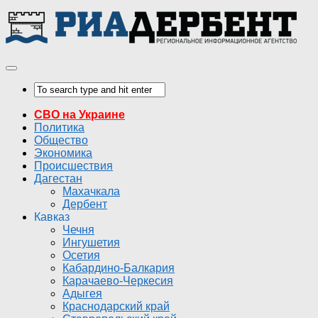
СВО на Украине
Политика
Общество
Экономика
Происшествия
Дагестан
Махачкала
Дербент
Кавказ
Чечня
Ингушетия
Осетия
Кабардино-Балкария
Карачаево-Черкесия
Адыгея
Краснодарский край