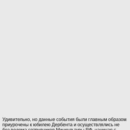
Удивительно, но данные события были главным образом
приурочены к юбилею Дербента и осуществлялись не
без ведома сотрудников Минкультуры РФ, начиная с