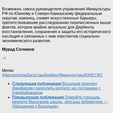
Возможно, смена руководителя управления Минкультуры
РФ по Южному и Северо-Кавказскому федеральным
округам, наконец, снимет искусственные барьеры,
препятствовавшие расследованию перечисленных выше
фактов, которое крайне актуально для Дербента,
восстановления, сохранения и защиты его исторического
наследия и связанных с ним перспектив социально-
экономического развития.
Мурад Селимов
Метки:
Абдулатипов
Дагестан
Дербент
Минкультуры
ЮНЕСКО
Следующая публикация
Васильев поручил
Джафарову разрулить коллапс на госгранице с
Азербайджаном
Предыдущая публикация
Откройте площадь,
верните Махачкале школы, детсады библиотеки —
Обращение к Васильеву