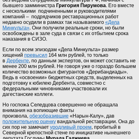
бывшего замминистра
Григория Пирумова
. Его вместе
с несколькими подчиненными и руководителями
компаний – подрядчиков реставрационных работ
недавно осудили в рамках так называемого
«Дела
Минкульта»
. Они получили реальные сроки, но были
освобождены в зале суда в связи с их отбытием срока
наказания в СИЗО.
Если по всем эпизодам «Дела Минкульта» размер
хищений
превысил
164 млн рублей, то только
в
Дербенте
, по данным экспертов, он может составить не
менее 200 млн рублей. Не говоря уже о гораздо большем
количество возможных фигурантов «Дерибандиады».
Ведь в «освоении» бюджетных средств, выделенных на
подготовку к юбилею Дербента, совместно с
федеральными чиновниками участвовали их
дагестанские коллеги.
Но госпожа Селедцова совершенно не обращала
внимания на вопиющие факты
произвола,
обезобразившие
«Нарын-Калу», дав
положительную оценку
вандальной реставрации. Она до
сих пор не замечает
уродливый проем
, пробитый в
Северной крепостной стене по инициативе нынешнего
депутата Госдумы
Мурада Гаджиева.