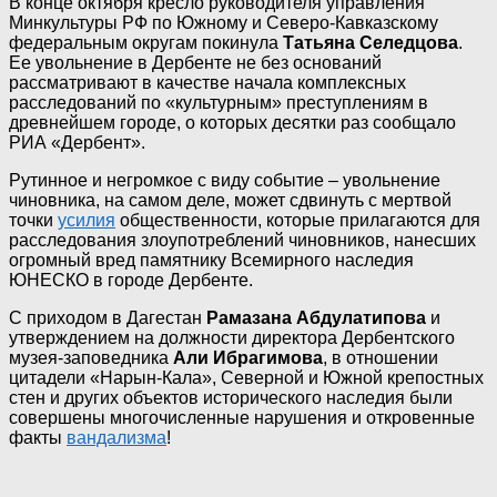
В конце октября кресло руководителя управления
Минкультуры РФ по Южному и Северо-Кавказскому
федеральным округам покинула
Татьяна Селедцова
.
Ее увольнение в Дербенте не без оснований
рассматривают в качестве начала комплексных
расследований по «культурным» преступлениям в
древнейшем городе, о которых десятки раз сообщало
РИА «Дербент».
Рутинное и негромкое с виду событие – увольнение
чиновника, на самом деле, может сдвинуть с мертвой
точки
усилия
общественности, которые прилагаются для
расследования злоупотреблений чиновников, нанесших
огромный вред памятнику Всемирного наследия
ЮНЕСКО в городе Дербенте.
С приходом в Дагестан
Рамазана Абдулатипова
и
утверждением на должности директора Дербентского
музея-заповедника
Али Ибрагимова
, в отношении
цитадели «Нарын-Кала», Северной и Южной крепостных
стен и других объектов исторического наследия были
совершены многочисленные нарушения и откровенные
факты
вандализма
!