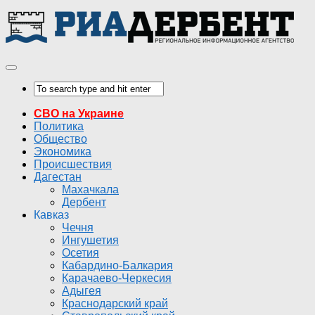
СВО на Украине
Политика
Общество
Экономика
Происшествия
Дагестан
Махачкала
Дербент
Кавказ
Чечня
Ингушетия
Осетия
Кабардино-Балкария
Карачаево-Черкесия
Адыгея
Краснодарский край