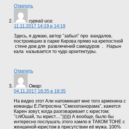
Ответить
сурхай иса
:
11.11.2017 14:19 в 14:19
Здесь, я думаю, автор "забыл" про вандалов,
построивших в парке Кирова прямо на крепостной
стене дом для развлечений самодуров . Нарын
кала называется то чудо архитектуры.
Ответить
Омар
:
04.11.2017 18:35 в 18:35
На видео этот Али напоминает мне того арменина с
команды Е.Петросяна "Смехопанорама", кажется
Карен зовут, когда разговаривает с юристом:
"слЮшай, ты юрист…")))))) А вообще, было бы
интересно послушать этого хамло в ТАКОМ ТОНЕ с
женшиной-юристом в присутствии её мужа. 100%