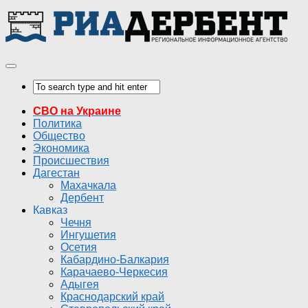
СВО на Украине
Политика
Общество
Экономика
Происшествия
Дагестан
Махачкала
Дербент
Кавказ
Чечня
Ингушетия
Осетия
Кабардино-Балкария
Карачаево-Черкесия
Адыгея
Краснодарский край