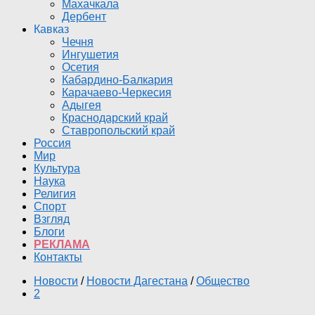
Махачкала
Дербент
Кавказ
Чечня
Ингушетия
Осетия
Кабардино-Балкария
Карачаево-Черкесия
Адыгея
Краснодарский край
Ставропольский край
Россия
Мир
Культура
Наука
Религия
Спорт
Взгляд
Блоги
РЕКЛАМА
Контакты
Новости
/
Новости Дагестана
/
Общество
2