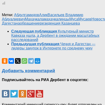
Метки:
Абдулгамидов
Алик
Васильев Владимир
Абдуалиевич
Махачкала
махачкалинцы
Муса
Мусаев
Новост
Дагестана
обращение
резиденция Казанцева
Следующая публикация
Культурный министр
Кавказа ушла, а Дербент в ожидании масштабных
расследований
Предыдущая публикация
Чечня и Дагестан —
лидеры закупок в Интернете по среднему чеку
Добавить комментарий
Подписывайтесь на РИА Дербент в соцсетях:
Комментарий имеющий гиперссылку, будет отправлен на