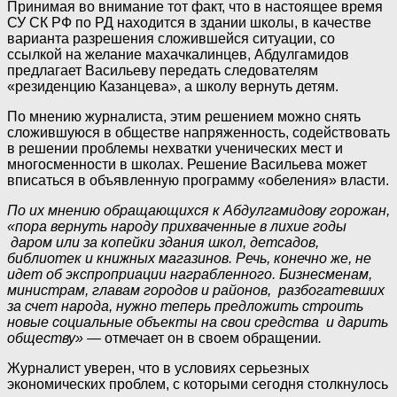
Принимая во внимание тот факт, что в настоящее время
СУ СК РФ по РД находится в здании школы, в качестве
варианта разрешения сложившейся ситуации, со
ссылкой на желание махачкалинцев, Абдулгамидов
предлагает Васильеву передать следователям
«резиденцию Казанцева», а школу вернуть детям.
По мнению журналиста, этим решением можно снять
сложившуюся в обществе напряженность, содействовать
в решении проблемы нехватки ученических мест и
многосменности в школах. Решение Васильева может
вписаться в объявленную программу «обеления» власти.
По их мнению обращающихся к Абдулгамидову горожан,
«пора вернуть народу прихваченные в лихие годы
даром или за копейки здания школ, детсадов,
библиотек и книжных магазинов. Речь, конечно же, не
идет об экспроприации награбленного. Бизнесменам,
министрам, главам городов и районов, разбогатевших
за счет народа, нужно теперь предложить строить
новые социальные объекты на свои средства и дарить
обществу»
— отмечает он в своем обращении
.
Журналист уверен, что в условиях серьезных
экономических проблем, с которыми сегодня столкнулось