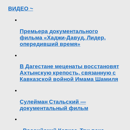
ВИДЕО ~
Премьера документального
фильма «Хаджи-Давуд. Лидер,
опередивший время»
В Дагестане меценаты восстановят
Ахтынскую крепость, связанную с
Кавказской войной Имама Шамиля
Сулейман Стальский —
документальный фильм