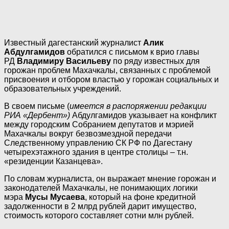
Известный дагестанский журналист
Алик
Абдулгамидов
обратился с письмом к врио главы
РД
Владимиру Васильеву
по ряду известных для
горожан проблем Махачкалы, связанных с проблемой
присвоения и отбором властью у горожан социальных и
образовательных учреждений.
В своем письме (
имеется в распоряжении редакции
РИА «Дербент»)
Абдулгамидов указывает на конфликт
между городским Собранием депутатов и мэрией
Махачкалы вокруг безвозмездной передачи
Следственному управлению СК РФ по Дагестану
четырехэтажного здания в центре столицы – т.н.
«резиденции Казанцева».
По словам журналиста, он выражает мнение горожан и
законодателей Махачкалы, не понимающих логики
мэра
Мусы Мусаева
, который на фоне кредитной
задолженности в 2 млрд рублей дарит имущество,
стоимость которого составляет сотни млн рублей.