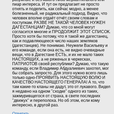
пиар интереса. И тут он предлагает не просто
отнять и поделить, как сейчас модно, а менее
болезненный, не радикальный подход. Видно, что
человек вполне отдаёт отчёт своим словам и
поступкам. РАЗВЕ НЕ ТАКОЙ ЧЕЛОВЕК НУЖЕН
ДАГЕСТАНЦАМ? Думаю, что со мной могут
согласится многие и ПРОДОЛЖИТ ЭТОТ СПИСОК.
Просто хотя бы потому, что я такой же дагестанец,
как и подавляющееся число наших земляков
(дагестанцев). Не понимаю. Неужели Васильеву и
его команде, если она есть, не видно очевидные
вещи, что в Дагестане ЕСТЬ, и их не мало таких
НАСТОЯЩИХ, а не ряженых в черкесках,
ПАТРИОТОВ своей республики? Думаю, что такую
команду, если Владимир Абдуалиевич захотел, мог
бы собрать запросто. Для этого нужно всего лишь
только одно-ПРОЯВИТЬ НАСТОЯЩУЮ ВОЛЮ И
КАЧЕСТВО НАСТОЯЩЕГО ГЕНЕРАЛА! А то, что
там какие-то кланы не дадут, это от лукавого. Видел
я недавно на одном "сходке" одного из таких,
зажмуривщегося от страха, в свете последних
"движух" и переполоха. Но об этом, если кому
интересно, в другой раз.
Ответить