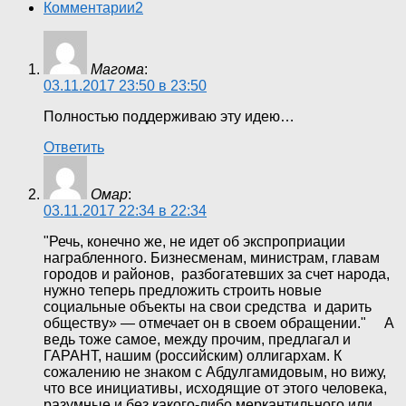
Комментарии
2
Магома
:
03.11.2017 23:50 в 23:50
Полностью поддерживаю эту идею…
Ответить
Омар
:
03.11.2017 22:34 в 22:34
"Речь, конечно же, не идет об экспроприации
награбленного. Бизнесменам, министрам, главам
городов и районов, разбогатевших за счет народа,
нужно теперь предложить строить новые
социальные объекты на свои средства и дарить
обществу» — отмечает он в своем обращении." А
ведь тоже самое, между прочим, предлагал и
ГАРАНТ, нашим (российским) оллигархам. К
сожалению не знаком с Абдулгамидовым, но вижу,
что все инициативы, исходящие от этого человека,
разумные и без какого-либо меркантильного или