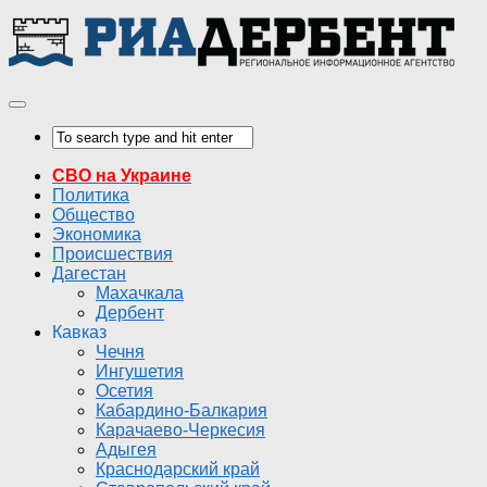
СВО на Украине
Политика
Общество
Экономика
Происшествия
Дагестан
Махачкала
Дербент
Кавказ
Чечня
Ингушетия
Осетия
Кабардино-Балкария
Карачаево-Черкесия
Адыгея
Краснодарский край