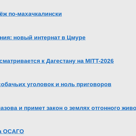
ёж по-махачкалински
ения: новый интернат в Цмуре
сматривается к Дагестану на MITT-2026
 собачьих уголовок и ноль приговоров
азова и примет закон о землях отгонного жив
га ОСАГО