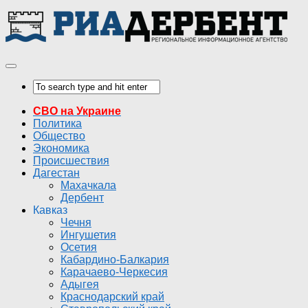
СВО на Украине
Политика
Общество
Экономика
Происшествия
Дагестан
Махачкала
Дербент
Кавказ
Чечня
Ингушетия
Осетия
Кабардино-Балкария
Карачаево-Черкесия
Адыгея
Краснодарский край