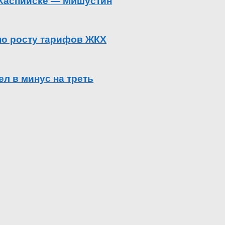
в Каспийске — Мишустин
 по росту тарифов ЖКХ
л в минус на треть