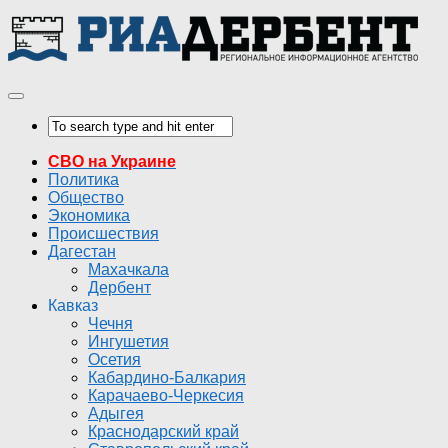
СВО на Украине
Политика
Общество
Экономика
Происшествия
Дагестан
Махачкала
Дербент
Кавказ
Чечня
Ингушетия
Осетия
Кабардино-Балкария
Карачаево-Черкесия
Адыгея
Краснодарский край