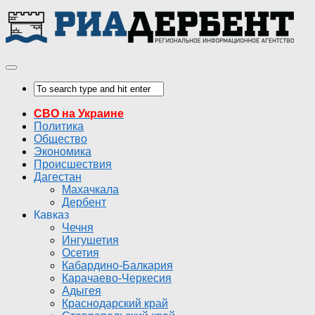
СВО на Украине
Политика
Общество
Экономика
Происшествия
Дагестан
Махачкала
Дербент
Кавказ
Чечня
Ингушетия
Осетия
Кабардино-Балкария
Карачаево-Черкесия
Адыгея
Краснодарский край