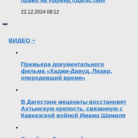
право на «Бренд «Дагестан»
22.12.2024 08:12
ВИДЕО ~
Премьера документального
фильма «Хаджи-Давуд. Лидер,
опередивший время»
В Дагестане меценаты восстановят
Ахтынскую крепость, связанную с
Кавказской войной Имама Шамиля