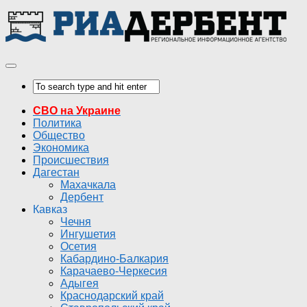
СВО на Украине
Политика
Общество
Экономика
Происшествия
Дагестан
Махачкала
Дербент
Кавказ
Чечня
Ингушетия
Осетия
Кабардино-Балкария
Карачаево-Черкесия
Адыгея
Краснодарский край