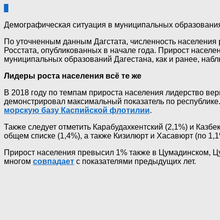
6
Демографическая ситуация в муниципальных образованиях
По уточненным данным Дагстата, численность населения ре
Росстата, опубликованных в начале года. Прирост населени
муниципальных образований Дагестана, как и ранее, наб
Лидеры роста населения всё те же
В 2018 году по темпам прироста населения лидерство верн
демонстрировал максимальный показатель по республике.
морскую базу Каспийской флотилии
.
Также следует отметить Карабудахкентский (2,1%) и Казб
общем списке (1,4%), а также Кизилюрт и Хасавюрт (по 1,1
Прирост населения превысил 1% также в Цумадинском, Цу
многом
совпадает
с показателями предыдущих лет.