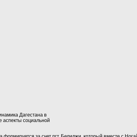
инамика Дагестана в
е аспекты социальной
 формируется за счет пгт. Белиджи, который вместе с Ног