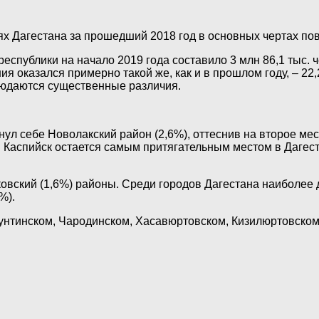
 Дагестана за прошедший 2018 год в основных чертах повт
спублики на начало 2019 года составило 3 млн 86,1 тыс. ч
я оказался примерно такой же, как и в прошлом году, – 22,2
людаются существенные различия.
ул себе Новолакский район (2,6%), оттеснив на второе место
 Каспийск остается самым притягательным местом в Дагест
ековский (1,6%) районы. Среди городов Дагестана наиболее
%).
нтинском, Чародинском, Хасавюртовском, Кизилюртовском, 