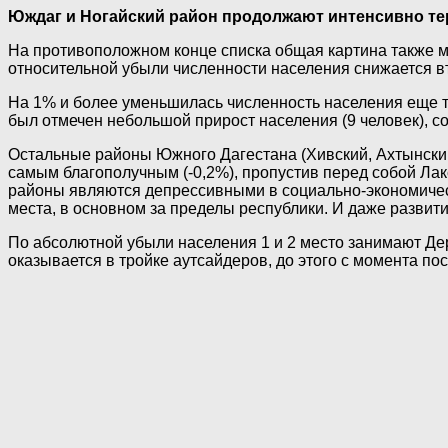
Юждаг и Ногайский район продолжают интенсивно те
На противоположном конце списка общая картина также ма
относительной убыли численности населения снижается втор
На 1% и более уменьшилась численность населения еще тре
был отмечен небольшой прирост населения (9 человек), с
Остальные районы Южного Дагестана (Хивский, Ахтынский,
самым благополучным (-0,2%), пропустив перед собой Лак
районы являются депрессивными в социально-экономичес
места, в основном за пределы республики. И даже развити
По абсолютной убыли населения 1 и 2 место занимают Дер
оказывается в тройке аутсайдеров, до этого с момента п