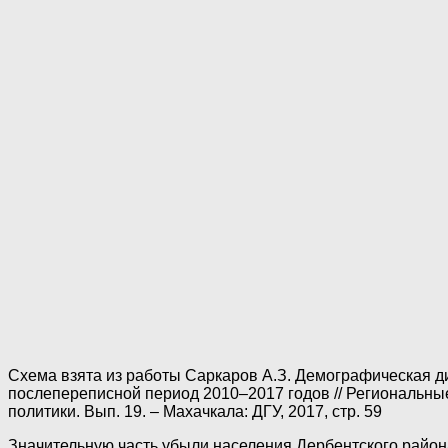
Схема взята из работы Саркаров А.З. Демографическая д
послепереписной период 2010–2017 годов // Региональны
политики. Вып. 19. – Махачкала: ДГУ, 2017, стр. 59
Значительную часть убыли населения Дербентского района