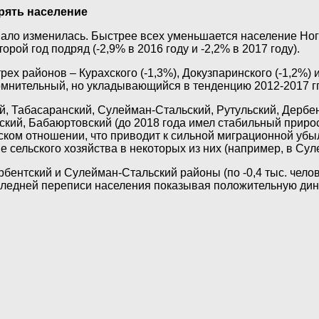
рять население
ло изменилась. Быстрее всех уменьшается население Ногай
ой год подряд (-2,9% в 2016 году и -2,2% в 2017 году).
х районов – Курахского (-1,3%), Докузпаринского (-1,2%) и
омнительный, но укладывающийся в тенденцию 2012-2017 гг
 Табасаранский, Сулейман-Стальский, Рутульский, Дербент
ский, Бабаюртовский (до 2018 года имел стабильный приро
ком отношении, что приводит к сильной миграционной убы
е сельского хозяйства в некоторых из них (например, в Су
бентский и Сулейман-Стальский районы (по -0,4 тыс. челов
оследней переписи населения показывая положительную дин