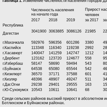
Таблица 1.
Изменение численности населения городов Даг
Прирост на
Численность населения
на начало года
человек
2017
2018
2019
за 2017
за
Республика
3041900
3063885
3086126
21985
2
Дагестан
г.Махачкала
592976
596356
601286
3380
4
г.Каспийск
113348
116340
119238
2992
2
г.Хасавюрт
140047
141259
142747
1212
1
г.Дербент
123162
123720
124677
558
9
г.Избербаш
58147
58690
59494
543
8
г.Буйнакск
64538
65080
65544
542
4
г.Кизилюрт
36570
37171
37588
601
4
г.Кизляр
48396
48907
49247
511
3
г.Даг.Огни
29238
29401
29555
163
1
г.Ю-Сухокумск
10543
10611
10641
68
3
Среди сельских районов высокий прирост в абсолютном ис
Ботлихском и Буйнакском районах.