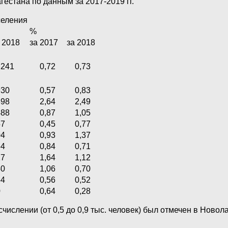
естана по данным за 2017-2019 гг.
селения
%
 2018
за 2017
за 2018
2241
0,72
0,73
930
0,57
0,83
898
2,64
2,49
488
0,87
1,05
57
0,45
0,77
04
0,93
1,37
64
0,84
0,71
17
1,64
1,12
40
1,06
0,70
54
0,56
0,52
0
0,64
0,28
числении (от 0,5 до 0,9 тыс. человек) был отмечен в Ново