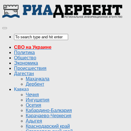
СВО на Украине
Политика
Общество
Экономика
Происшествия
Дагестан
Махачкала
Дербент
Кавказ
Чечня
Ингушетия
Осетия
Кабардино-Балкария
Карачаево-Черкесия
Адыгея
Краснодарский край