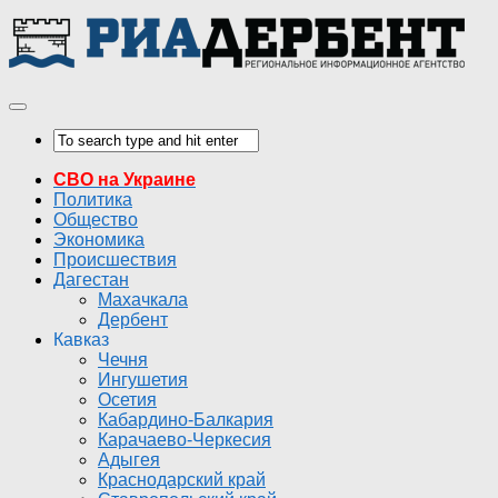
СВО на Украине
Политика
Общество
Экономика
Происшествия
Дагестан
Махачкала
Дербент
Кавказ
Чечня
Ингушетия
Осетия
Кабардино-Балкария
Карачаево-Черкесия
Адыгея
Краснодарский край