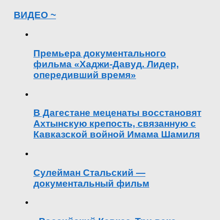
ВИДЕО ~
Премьера документального
фильма «Хаджи-Давуд. Лидер,
опередивший время»
В Дагестане меценаты восстановят
Ахтынскую крепость, связанную с
Кавказской войной Имама Шамиля
Сулейман Стальский —
документальный фильм