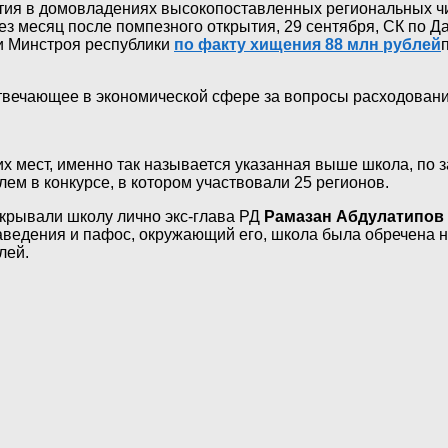
я в домовладениях высокопоставленных региональных чин
ез месяц после помпезного открытия, 29 сентября, СК по Д
и Минстроя республики
по факту хищения 88 млн рублей
отвечающее в экономической сфере за вопросы расходован
х мест, именно так называется указанная выше школа, по 
ем в конкурсе, в котором участвовали 25 регионов.
ткрывали школу лично экс-глава РД
Рамазан Абдулатипов
аведения и пафос, окружающий его, школа была обречена н
лей.