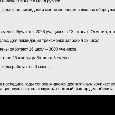
 получает более 6 млрд рублей.
адачи по ликвидации многосменности в школах обернулась
ри смены обучаются 2058 учащихся в 13 школах. Отметил, чт
олах. Для ликвидации трехсменки запросил 12 школ.
мены работают 16 школ – 3000 учеников.
естане 23 школы работает в 3 смены.
 школы работают в 3 смены.
о в последние годы сопровождается достаточным количеств
упционную составляющую как важный фактор дестабилизац