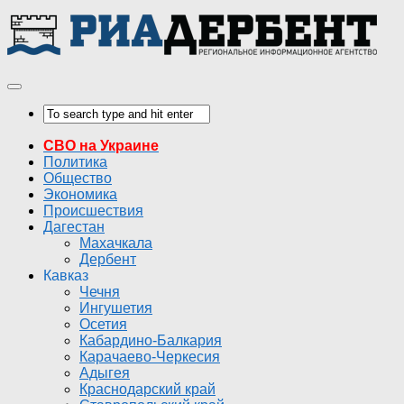
СВО на Украине
Политика
Общество
Экономика
Происшествия
Дагестан
Махачкала
Дербент
Кавказ
Чечня
Ингушетия
Осетия
Кабардино-Балкария
Карачаево-Черкесия
Адыгея
Краснодарский край