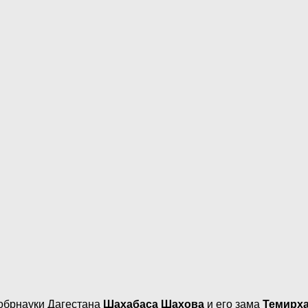
нобрнауки Дагестана
Шахабаса Шахова
и его зама
Темирх