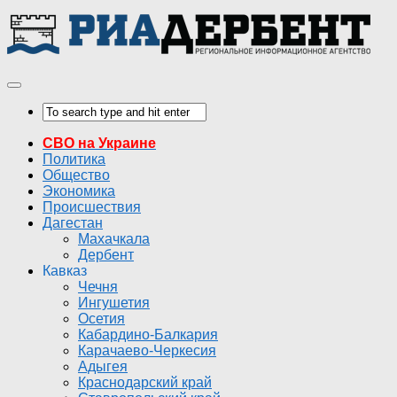
СВО на Украине
Политика
Общество
Экономика
Происшествия
Дагестан
Махачкала
Дербент
Кавказ
Чечня
Ингушетия
Осетия
Кабардино-Балкария
Карачаево-Черкесия
Адыгея
Краснодарский край