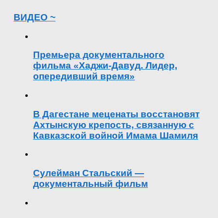
ВИДЕО ~
Премьера документального
фильма «Хаджи-Давуд. Лидер,
опередивший время»
В Дагестане меценаты восстановят
Ахтынскую крепость, связанную с
Кавказской войной Имама Шамиля
Сулейман Стальский —
документальный фильм