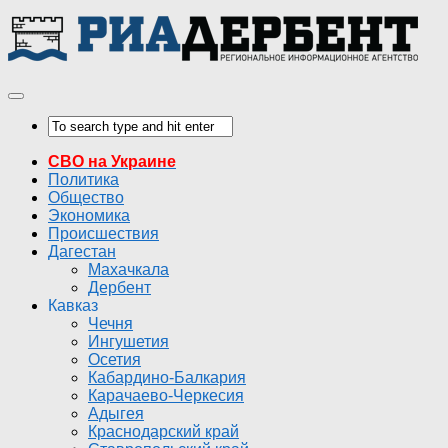
СВО на Украине
Политика
Общество
Экономика
Происшествия
Дагестан
Махачкала
Дербент
Кавказ
Чечня
Ингушетия
Осетия
Кабардино-Балкария
Карачаево-Черкесия
Адыгея
Краснодарский край