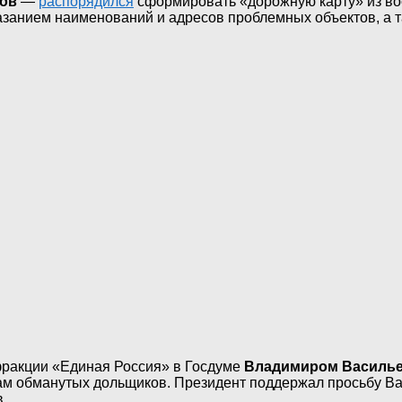
пов
—
распорядился
сформировать «дорожную карту» из во
азанием наименований и адресов проблемных объектов, а т
 фракции «Единая Россия» в Госдуме
Владимиром Василь
осам обманутых дольщиков. Президент поддержал просьбу В
.