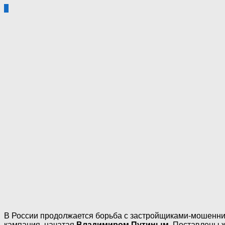
2
В России продолжается борьба с застройщиками-мошенник
кампания, начатая
Владимиром Путиным
. Поставлены 