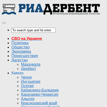
СВО на Украине
Политика
Общество
Экономика
Происшествия
Дагестан
Махачкала
Дербент
Кавказ
Чечня
Ингушетия
Осетия
Кабардино-Балкария
Карачаево-Черкесия
Адыгея
Краснодарский край