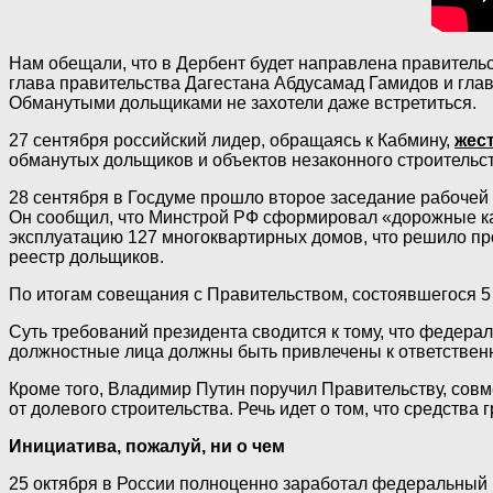
Нам обещали, что в Дербент будет направлена правительс
глава правительства Дагестана Абдусамад Гамидов и глав
Обманутыми дольщиками не захотели даже встретиться.
27 сентября российский лидер, обращаясь к Кабмину,
жес
обманутых дольщиков и объектов незаконного строительств
28 сентября в Госдуме прошло второе заседание рабочей 
Он сообщил, что Минстрой РФ сформировал «дорожные кар
эксплуатацию 127 многоквартирных домов, что решило п
реестр дольщиков.
По итогам совещания с Правительством, состоявшегося 5
Суть требований президента сводится к тому, что федера
должностные лица должны быть привлечены к ответственн
Кроме того, Владимир Путин поручил Правительству, совм
от долевого строительства. Речь идет о том, что средст
Инициатива, пожалуй, ни о чем
25 октября в России полноценно заработал федеральный