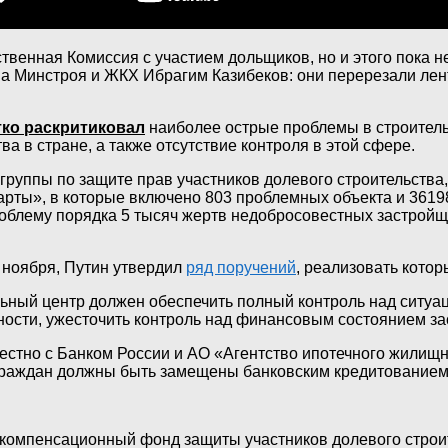
твенная Комиссия с участием дольщиков, но и этого пока н
а Минстроя и ЖКХ Ибрагим Казибеков: они перерезали лент
тко раскритиковал
наиболее острые проблемы в строительн
а в стране, а также отсутствие контроля в этой сфере.
группы по защите прав участников долевого строительства
ты», в которые включено 803 проблемных объекта и 36198
роблему порядка 5 тысяч жертв недобросовестных застрой
 ноября, Путин утвердил
ряд поручений
, реализовать котор
льный центр должен обеспечить полный контроль над ситуа
ости, ужесточить контроль над финансовым состоянием за
естно с Банком России и АО «Агентство ипотечного жилищн
ва граждан должны быть замещены банковским кредитованием
 компенсационный фонд защиты участников долевого строи