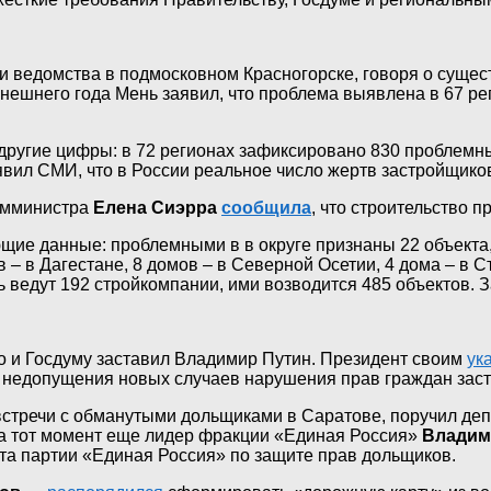
ии ведомства в подмосковном Красногорске, говоря о сущ
нешнего года Мень заявил, что проблема выявлена в 67 рег
другие цифры: в 72 регионах зафиксировано 830 проблемны
явил СМИ, что в России реальное число жертв застройщиков
замминистра
Елена Сиэрра
сообщила
, что строительство 
ие данные: проблемными в в округе признаны 22 объекта,
– в Дагестане, 8 домов – в Северной Осетии, 4 дома – в 
ведут 192 стройкомпании, ими возводится 485 объектов. З
о и Госдуму заставил Владимир Путин. Президент своим
ук
недопущения новых случаев нарушения прав граждан зас
стречи с обманутыми дольщиками в Саратове, поручил деп
на тот момент еще лидер фракции «Единая Россия»
Владим
та партии «Единая Россия» по защите прав дольщиков.