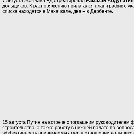
7 августа экс-глава РД отреагировал
Рамазан Абдулати
дольщиков. К распоряжению прилагался план-график с ук
списка находятся в Махачкале, два – в Дербенте.
15 августа Путин на встрече с тогдашним руководителем
строительства, а также работу в нижней палате по вопр
эффективность принимаемых мер в отношении дольщиков