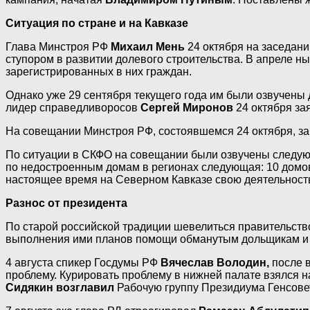
Ситуация по стране и на Кавказе
Глава Минстроя РФ
Михаил Мень
24 октября на заседан
ступором в развитии долевого строительства. В апреле ны
зарегистрированных в них граждан.
Однако уже 29 сентября текущего года им были озвучены 
лидер справедливоросов
Сергей Миронов
24 октября за
На совещании Минстроя РФ, состоявшемся 24 октября, 
По ситуации в СКФО на совещании были озвучены следующ
по недостроенным домам в регионах следующая: 10 домов 
настоящее время на Северном Кавказе свою деятельность 
Разнос от президента
По старой российской традиции шевелиться правительств
выполнения ими планов помощи обманутым дольщикам и 
4 августа спикер Госдумы РФ
Вячеслав Володин,
после в
проблему. Курировать проблему в нижней палате взялся 
Сидякин
возглавил
Рабочую группу Президиума Генсове