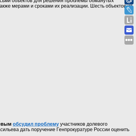
сьми объектов для решения проблемы обманутых
акже мерами и сроками их реализации. Шесть объектов из
евым
обсудил проблему
участников долевого
асильева дать поручение Генпрокуратуре России оценить