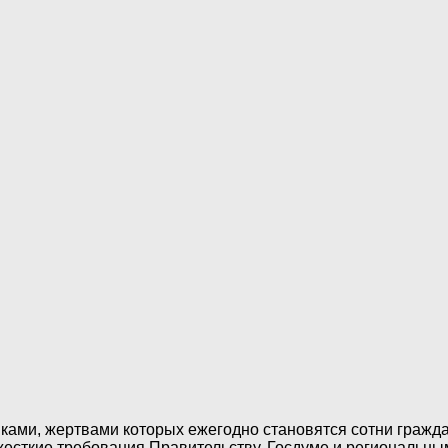
ами, жертвами которых ежегодно становятся сотни граждан
жесткие требования Правительству, Госдуме и региональны