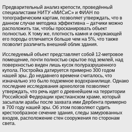
Предварительный анализ крепости, проведённый
специалистами НИТУ «МИСиС» и ФИАН по
топографическим картам, позволяет утверждать, что в
данном случае методика эффективна – датчики можно
расположить так, чтобы просканировать объект
полностью. К тому же, плотность камня и окружающей
его породы отличается больше чем на 5%, что также
позволит различить внешний облик здания.
Исследуемый объект представляет собой 12-метровое
помещение, почти полностью скрытое под землей, над
поверхностью виден лишь кусок полуразрушенного
купола. Постройка датируется примерно 300 годом
нашей эры. До недавнего времени считалось, что
изначально это было подземное водохранилище. Однако
последние исследования археологов позволяют
утверждать, что речь идет о древнейшем на территории
Российской Федерации христианском храме, который
засыпали арабы после захвата ими Дербента примерно
в 700 году нашей эры. Об этом позволяют судить
крестообразное сечение здания, следы замурованных
входов, расположение стен сооружения по сторонам
света.