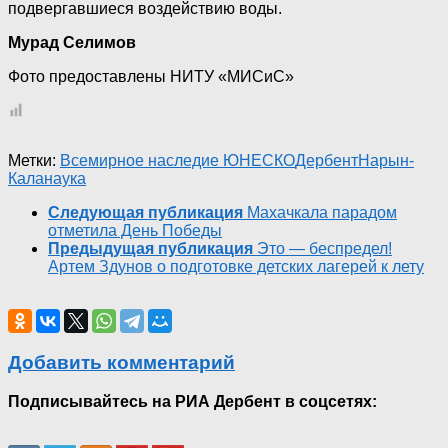
подвергавшиеся воздействию воды.
Мурад Селимов
Фото предоставлены НИТУ «МИСиС»
Метки:
Всемирное наследие ЮНЕСКО
Дербент
Нарын-
Кала
наука
Следующая публикация
Махачкала парадом
отметила День Победы
Предыдущая публикация
Это — беспредел!
Артем Здунов о подготовке детских лагерей к лету
Добавить комментарий
Подписывайтесь на РИА Дербент в соцсетях: