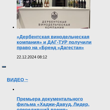
«Дербентская винодельческая
компания» и ДАГ-ТУР получили
право на «Бренд «Дагестан»
22.12.2024 08:12
ВИДЕО ~
Премьера документального
фильма «Хаджи-Давуд. Лидер,
опередивший время»