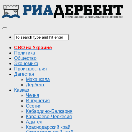
СВО на Украине
Политика
Общество
Экономика
Происшествия
Дагестан
Махачкала
Дербент
Кавказ
Чечня
Ингушетия
Осетия
Кабардино-Балкария
Карачаево-Черкесия
Адыгея
Краснодарский край