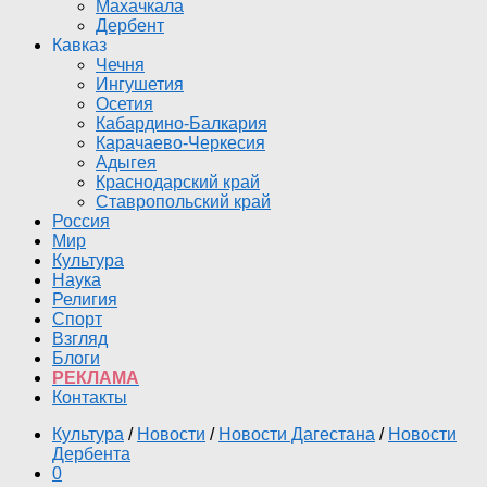
Махачкала
Дербент
Кавказ
Чечня
Ингушетия
Осетия
Кабардино-Балкария
Карачаево-Черкесия
Адыгея
Краснодарский край
Ставропольский край
Россия
Мир
Культура
Наука
Религия
Спорт
Взгляд
Блоги
РЕКЛАМА
Контакты
Культура
/
Новости
/
Новости Дагестана
/
Новости
Дербента
0