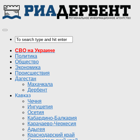
СВО на Украине
Политика
Общество
Экономика
Происшествия
Дагестан
Махачкала
Дербент
Кавказ
Чечня
Ингушетия
Осетия
Кабардино-Балкария
Карачаево-Черкесия
Адыгея
Краснодарский край