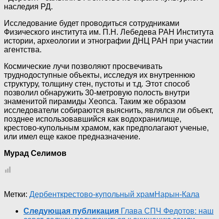
наследия РД.
Исследование будет проводиться сотрудниками
Физического института им. П.Н. Лебедева РАН Института
истории, археологии и этнографии ДНЦ РАН при участии
агентства.
Космические лучи позволяют просвечивать
труднодоступные объекты, исследуя их внутреннюю
структуру, толщину стен, пустоты и т.д. Этот способ
позволил обнаружить 30-метровую полость внутри
знаменитой пирамиды Хеопса. Таким же образом
исследователи собираются выяснить, являлся ли объект,
позднее использовавшийся как водохранилище,
крестово-купольным храмом, как предполагают ученые,
или имел еще какое предназначение.
Мурад Селимов
Метки:
Дербент
крестово-купольный храм
Нарын-Кала
Следующая публикация
Глава СПЧ Федотов: наш