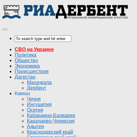
СВО на Украине
Политика
Общество
Экономика
Происшествия
Дагестан
Махачкала
Дербент
Кавказ
Чечня
Ингушетия
Осетия
Кабардино-Балкария
Карачаево-Черкесия
Адыгея
Краснодарский край