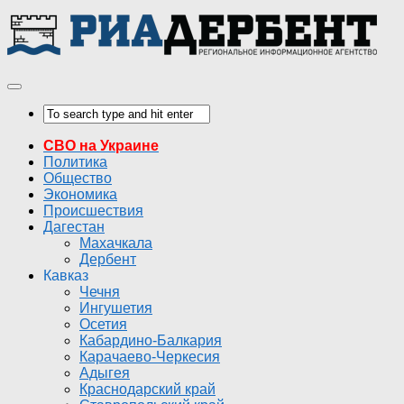
СВО на Украине
Политика
Общество
Экономика
Происшествия
Дагестан
Махачкала
Дербент
Кавказ
Чечня
Ингушетия
Осетия
Кабардино-Балкария
Карачаево-Черкесия
Адыгея
Краснодарский край