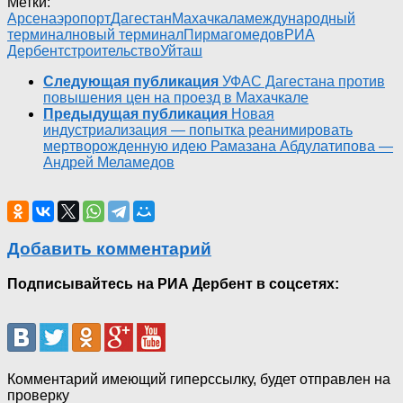
Метки:
Арсен
аэропорт
Дагестан
Махачкала
международный
терминал
новый терминал
Пирмагомедов
РИА
Дербент
строительство
Уйташ
Следующая публикация
УФАС Дагестана против
повышения цен на проезд в Махачкале
Предыдущая публикация
Новая
индустриализация — попытка реанимировать
мертворожденную идею Рамазана Абдулатипова —
Андрей Меламедов
Добавить комментарий
Подписывайтесь на РИА Дербент в соцсетях:
Комментарий имеющий гиперссылку, будет отправлен на
проверку