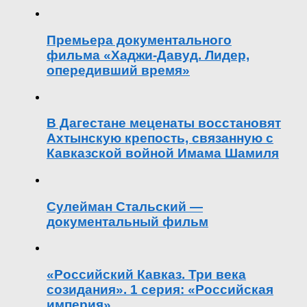
Премьера документального
фильма «Хаджи-Давуд. Лидер,
опередивший время»
В Дагестане меценаты восстановят
Ахтынскую крепость, связанную с
Кавказской войной Имама Шамиля
Сулейман Стальский —
документальный фильм
«Российский Кавказ. Три века
созидания». 1 серия: «Российская
империя»