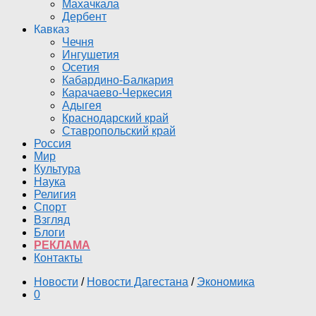
Махачкала
Дербент
Кавказ
Чечня
Ингушетия
Осетия
Кабардино-Балкария
Карачаево-Черкесия
Адыгея
Краснодарский край
Ставропольский край
Россия
Мир
Культура
Наука
Религия
Спорт
Взгляд
Блоги
РЕКЛАМА
Контакты
Новости
/
Новости Дагестана
/
Экономика
0