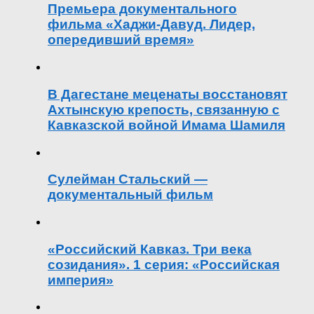
Премьера документального
фильма «Хаджи-Давуд. Лидер,
опередивший время»
В Дагестане меценаты восстановят
Ахтынскую крепость, связанную с
Кавказской войной Имама Шамиля
Сулейман Стальский —
документальный фильм
«Российский Кавказ. Три века
созидания». 1 серия: «Российская
империя»