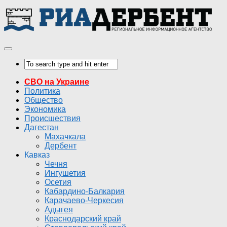
СВО на Украине
Политика
Общество
Экономика
Происшествия
Дагестан
Махачкала
Дербент
Кавказ
Чечня
Ингушетия
Осетия
Кабардино-Балкария
Карачаево-Черкесия
Адыгея
Краснодарский край