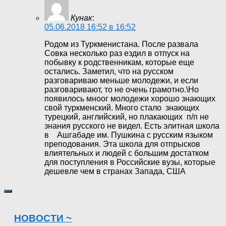
Кунак
:
05.06.2018 16:52 в 16:52
Родом из Туркменистана. После развала
Совка несколько раз ездил в отпуск на
побывку к родственникам, которые еще
остались. Заметил, что на русском
разговариваю меньше молодежи, и если
разговаривают, то не очень грамотно.\Но
появилось мноог молодежи хорошо знающих
свой туркменский. Много стало знающих
турецкий, английский, но плакающих п/п не
знания русского не видел. Есть элитная школа
в Ашгабаде им. Пушкина с русским языком
преподования. Эта школа для отпрысков
влиятельных и людей с большим достатком
для поступления в Российские вузы, которые
дешевле чем в странах Запада, США
НОВОСТИ ~