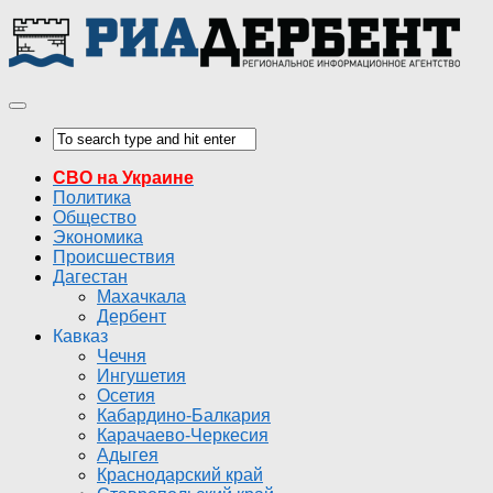
СВО на Украине
Политика
Общество
Экономика
Происшествия
Дагестан
Махачкала
Дербент
Кавказ
Чечня
Ингушетия
Осетия
Кабардино-Балкария
Карачаево-Черкесия
Адыгея
Краснодарский край