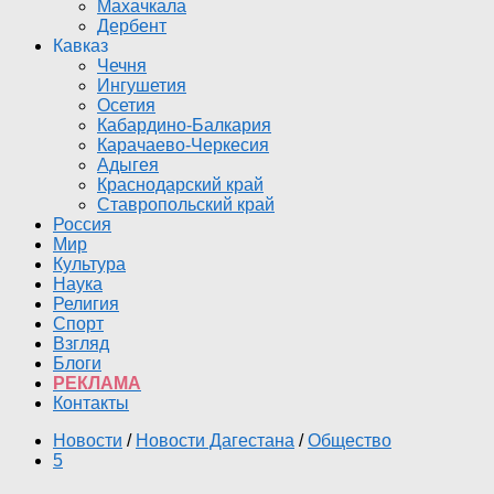
Махачкала
Дербент
Кавказ
Чечня
Ингушетия
Осетия
Кабардино-Балкария
Карачаево-Черкесия
Адыгея
Краснодарский край
Ставропольский край
Россия
Мир
Культура
Наука
Религия
Спорт
Взгляд
Блоги
РЕКЛАМА
Контакты
Новости
/
Новости Дагестана
/
Общество
5