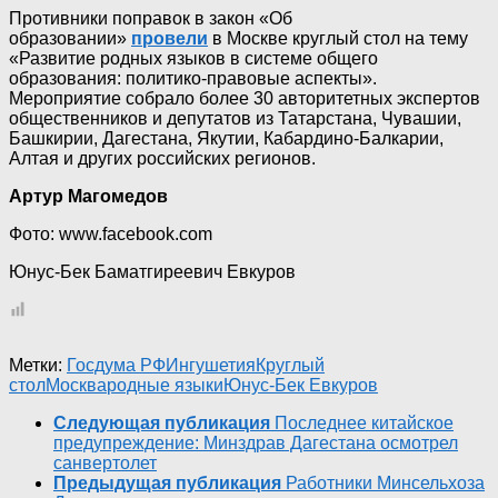
Противники поправок в закон «Об
образовании»
провели
в Москве круглый стол на тему
«Развитие родных языков в системе общего
образования: политико-правовые аспекты».
Мероприятие собрало более 30 авторитетных экспертов
общественников и депутатов из Татарстана, Чувашии,
Башкирии, Дагестана, Якутии, Кабардино-Балкарии,
Алтая и других российских регионов.
Артур Магомедов
Фото: www.facebook.com
Юнус-Бек Баматгиреевич Евкуров
Метки:
Госдума РФ
Ингушетия
Круглый
стол
Москва
родные языки
Юнус-Бек Евкуров
Следующая публикация
Последнее китайское
предупреждение: Минздрав Дагестана осмотрел
санвертолет
Предыдущая публикация
Работники Минсельхоза