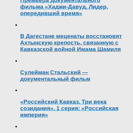
Премьера документального
фильма «Хаджи-Давуд. Лидер,
опередивший время»
В Дагестане меценаты восстановят
Ахтынскую крепость, связанную с
Кавказской войной Имама Шамиля
Сулейман Стальский —
документальный фильм
«Российский Кавказ. Три века
созидания». 1 серия: «Российская
империя»