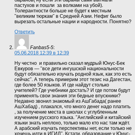
пастухов и пошли за волками на убой).
Толерантности больше не будет к местным
"великим тюркам" в Средней Азии. Нефиг было
вырезать остальные нации и народности. Понятно?
Ответить
Fanbas5-5
:
05.06.2018 12:39 в 12:39
Ну честно и правильно сказал мудрый Юнус-Бек
Евкуров — "все дети ингушской национальности
будут обязательно изучать родной язык, как это есть
сейчас". А теперь примерим этот тезис на Дагестан,
где более 50 языков. И где найдут столько
учителей? Где учебники достать? И где потом будут
применять свои знания эти бедные впускники?
Недавно звонил знакомый из АшГабада( ранее
АшХабад) , плакался, что много денег надо платить
, за получение места в школах с углубленным
изучением русского языка. "Английский и китайский
языки знать неплохо, только мало кто нас там ждёт.
А арабский изучать перспективы нет, если только не
хочешь идти в ИГИЛ". Кстати, образование у Юнус-