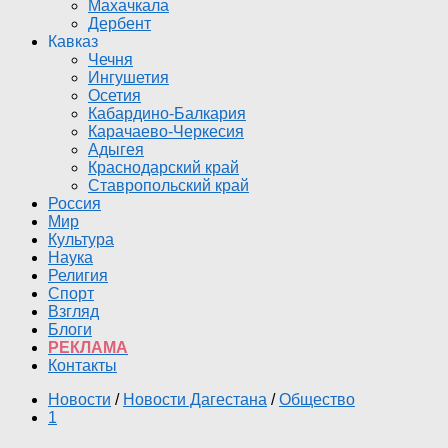
Махачкала
Дербент
Кавказ
Чечня
Ингушетия
Осетия
Кабардино-Балкария
Карачаево-Черкесия
Адыгея
Краснодарский край
Ставропольский край
Россия
Мир
Культура
Наука
Религия
Спорт
Взгляд
Блоги
РЕКЛАМА
Контакты
Новости
/
Новости Дагестана
/
Общество
1