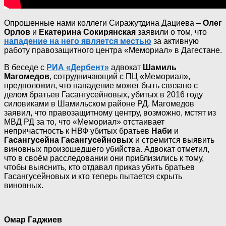
Опрошенные нами коллеги Сиражутдина Дациева –
Олег
Орлов
и
Екатерина Сокирянская
заявили о том, что
нападение на него является местью
за активную
работу правозащитного центра «Мемориал» в Дагестане.
В беседе с
РИА «Дербент»
адвокат
Шамиль
Магомедов
, сотрудничающий с ПЦ «Мемориал»,
предположил, что нападение может быть связано с
делом братьев Гасангусейновых, убитых в 2016 году
силовиками в Шамильском районе РД. Магомедов
заявил, что правозащитному центру, возможно, мстят из
МВД РД за то, что «Мемориал» отстаивает
непричастность к НВФ убитых братьев
Наби
и
Гасангусейна Гасангусейновых
и стремится выявить
виновных произошедшего убийства. Адвокат отметил,
что в своём расследовании они приблизились к тому,
чтобы выяснить, кто отдавал приказ убить братьев
Гасангусейновых и кто теперь пытается скрыть
виновных.
Омар Гаджиев