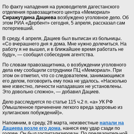
По факту нападения на руководителя дагестанского
отделения правозащитного центра «Мемориал»
Сиражутдина Дациева
возбуждено уголовное дело. Об
этом РИА «Дербент» сегодня, 5 апреля, рассказал сам
потерпевший.
В среду, 4 апреля, Дациев был выписан из больницы.
«Со вчерашнего дня я дома. Мне нужно долечиться. На
работу я не вышел, и в ближайшее время работать не
буду», — сообщил собеседник агентства.
По словам правозащитника, о возбуждении уголовного
дела ему сообщили сотрудники ПЦ «Мемориал». При
этом он отметил, что со следователем, занимающимся
его делом, поговорить ему пока не удалось. «Насколько
мне известно, личности нападавших не установлены.
Это довольно сложно», — добавил Дациев.
Дело расследуется по статье 115 ч.2 п. «а» УК РФ
(Умышленное причинение легкого вреда здоровью из
хулиганских побуждений)».
Напомним, в среду, 28 марта, неизвестные
напали на
Дациева возле его дома
, нанеся ему удар сзади по
голове. Он был госпитализирован. По предварительной