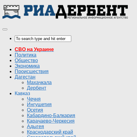
СВО на Украине
Политика
Общество
Экономика
Происшествия
Дагестан
Махачкала
Дербент
Кавказ
Чечня
Ингушетия
Осетия
Кабардино-Балкария
Карачаево-Черкесия
Адыгея
Краснодарский край