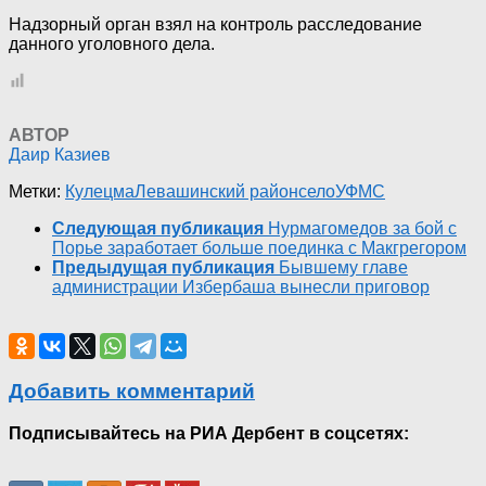
Надзорный орган взял на контроль расследование
данного уголовного дела.
АВТОР
Даир Казиев
Метки:
Кулецма
Левашинский район
село
УФМС
Следующая публикация
Нурмагомедов за бой с
Порье заработает больше поединка с Макгрегором
Предыдущая публикация
Бывшему главе
администрации Избербаша вынесли приговор
Добавить комментарий
Подписывайтесь на РИА Дербент в соцсетях: