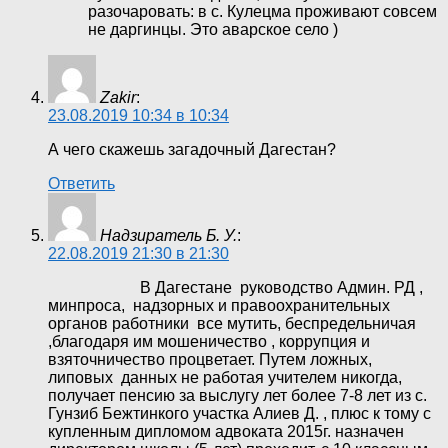
разочаровать: в с. Кулецма проживают совсем
не даргинцы. Это аварское село )
Zakir
:
23.08.2019 10:34 в 10:34
А чего скажешь загадочный Дагестан?
Ответить
Надзиратель Б. У.
:
22.08.2019 21:30 в 21:30
В Дагестане руководство Админ. РД ,
минпроса, надзорных и правоохранительных
органов работники все мутить, беспредельничая
,благодаря им мошеничество , коррупция и
взяточничество процветает. Путем ложных,
липовых данных не работая учителем никогда,
получает пенсию за выслугу лет более 7-8 лет из с.
Гунзиб Бежтинкого участка Алиев Д. , плюс к тому с
купленным дипломом адвоката 2015г. назначен