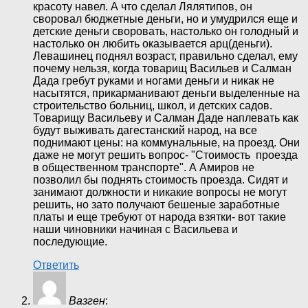
красоту навел. А что сделал Лялятипов, он
своровал бюджетные деньги, но и умудрился еще и
детские деньги своровать, настолько он голодный и
настолько он любить оказывается арц(деньги).
Левашинец поднял возраст, правильно сделал, ему
почему нельзя, когда товарищ Васильев и Салман
Дада гребут руками и ногами деньги и никак не
насытятся, прикарманивают деньги выделенные на
строительство больниц, школ, и детских садов.
Товарищу Васильеву и Салман Даде наплевать как
будут выживать дагестанский народ, на все
поднимают цены: на коммунальные, на проезд. Они
даже не могут решить вопрос- "Стоимость проезда
в общественном транспорте". А Амиров не
позволил бы поднять стоимость проезда. Сидят и
занимают должности и никакие вопросы не могут
решить, но зато получают бешеные заработные
платы и еще требуют от народа взятки- вот такие
наши чиновники начиная с Васильева и
последующие.
Ответить
Вазген
: