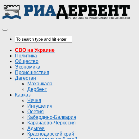
СВО на Украине
Политика
Общество
Экономика
Происшествия
Дагестан
Махачкала
Дербент
Кавказ
Чечня
Ингушетия
Осетия
Кабардино-Балкария
Карачаево-Черкесия
Адыгея
Краснодарский край