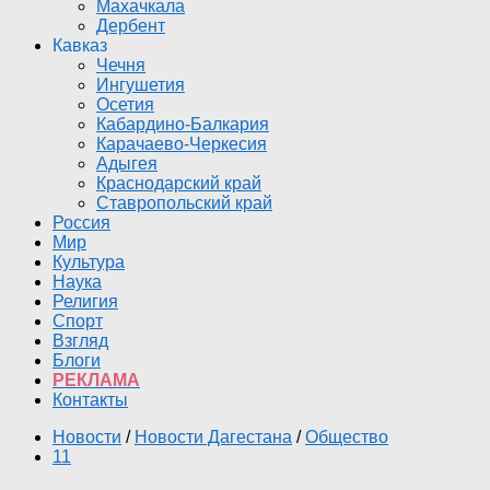
Махачкала
Дербент
Кавказ
Чечня
Ингушетия
Осетия
Кабардино-Балкария
Карачаево-Черкесия
Адыгея
Краснодарский край
Ставропольский край
Россия
Мир
Культура
Наука
Религия
Спорт
Взгляд
Блоги
РЕКЛАМА
Контакты
Новости
/
Новости Дагестана
/
Общество
11