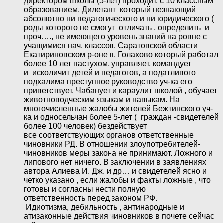
директором школы (5-лет) проходит, c 10 классным
образованием. Дилетант который незнающий
абсолютно ни педагогического и ни юридического (
роды которого не смогут отличать , определить и
проч…., не имеющего уровень знаний на ровне с
учащимися нач. классов. Саратовской области
Екатириновском р-оне п. Голахово который работал
более 10 лет пастухом, управляет, командует
и исколичит детей и педагогов, а податливого
подхалима преступное руководство уч-ка его
приветствует. Чабанует и караулит школой , обучает
животноводческим языкам и навыкам. На
многочисленные жалобы жителей Бежтинского уч-
ка и односельчан более 5-лет ( граждан -свидетелей
более 100 человек) бездействует
все соответствующих органов ответственные
чиновники РД. В отношении злоупотребителей-
чиновников меры закона не принимают. Ложного и
липового нет ничего. В заключении в заявлениях
автора Алиева И. Дж. и др… и свидетелей ясно и
четко указано , если жалобы и факты ложные , что
готовы и согласны нести полную
ответственность перед законом РФ.
Идиотизма, дебильность , антинародные и
атизаконные действия чиновников в почете сейчас