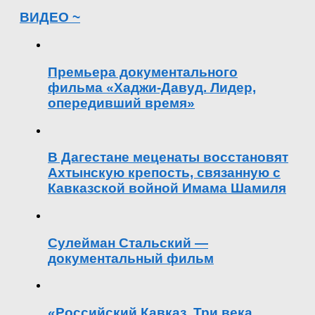
ВИДЕО ~
Премьера документального
фильма «Хаджи-Давуд. Лидер,
опередивший время»
В Дагестане меценаты восстановят
Ахтынскую крепость, связанную с
Кавказской войной Имама Шамиля
Сулейман Стальский —
документальный фильм
«Российский Кавказ. Три века