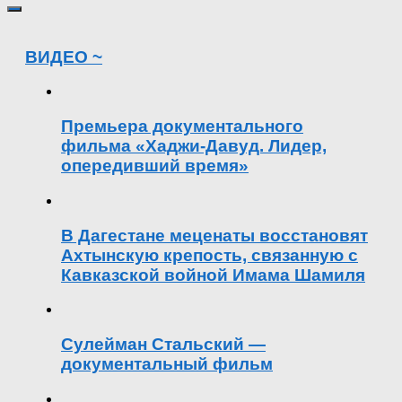
ВИДЕО ~
Премьера документального
фильма «Хаджи-Давуд. Лидер,
опередивший время»
В Дагестане меценаты восстановят
Ахтынскую крепость, связанную с
Кавказской войной Имама Шамиля
Сулейман Стальский —
документальный фильм