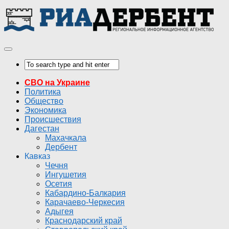
СВО на Украине
Политика
Общество
Экономика
Происшествия
Дагестан
Махачкала
Дербент
Кавказ
Чечня
Ингушетия
Осетия
Кабардино-Балкария
Карачаево-Черкесия
Адыгея
Краснодарский край