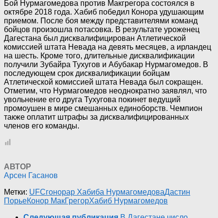
Бой Нурмагомедова против Макгрегора состоялся в
октябре 2018 года. Хабиб победил Конора удушающим
приемом. После боя между представителями команд
бойцов произошла потасовка. В результате уроженец
Дагестана был дисквалифицирован Атлетической
комиссией штата Невада на девять месяцев, а ирландец
на шесть. Кроме того, длительные дисквалификации
получили Зубайра Тухугов и Абубакар Нурмагомедов. В
последующем срок дисквалификации бойцам
Атлетической комиссией штата Невада был сокращен.
Отметим, что Нурмагомедов неоднократно заявлял, что
увольнение его друга Тухугова покинет ведущий
промоушен в мире смешанных единоборств. Чемпион
также оплатит штрафы за дисквалифицированных
членов его команды.
АВТОР
Арсен Гасанов
Метки:
UFC
гонорар Хабиба Нурмагомедова
Дастин
Порье
Конор МакГрегор
Хабиб Нурмагомедов
Следующая публикация
В Дагестане число