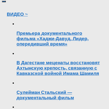
ВИДЕО ~
Премьера документального
фильма «Хаджи-Давуд. Лидер,
опередивший время»
В Дагестане меценаты восстановят
Ахтынскую крепость, связанную с
Кавказской войной Имама Шамиля
Сулейман Стальский —
документальный фильм