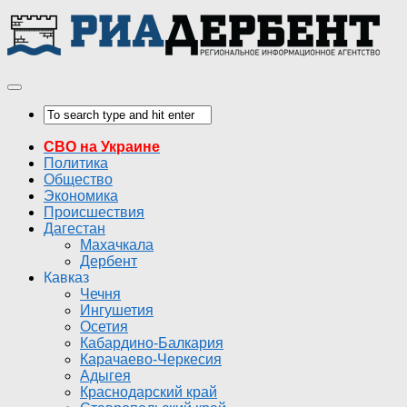
СВО на Украине
Политика
Общество
Экономика
Происшествия
Дагестан
Махачкала
Дербент
Кавказ
Чечня
Ингушетия
Осетия
Кабардино-Балкария
Карачаево-Черкесия
Адыгея
Краснодарский край