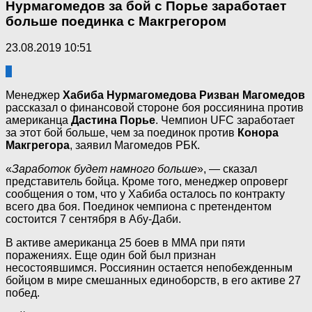
Нурмагомедов за бой с Порье заработает
больше поединка с Макгрегором
23.08.2019 10:51
1
Менеджер
Хабиба Нурмагомедова
Ризван Магомедов
рассказал о финансовой стороне боя россиянина против
американца
Дастина Порье
. Чемпион UFC заработает
за этот бой больше, чем за поединок против
Конора
Макгрегора
, заявил Магомедов РБК.
«
Заработок будет намного больше
», — сказал
представитель бойца. Кроме того, менеджер опроверг
сообщения о том, что у Хабиба осталось по контракту
всего два боя. Поединок чемпиона с претендентом
состоится 7 сентября в Абу-Даби.
В активе американца 25 боев в ММА при пяти
поражениях. Еще один бой был признан
несостоявшимся. Россиянин остается непобежденным
бойцом в мире смешанных единоборств, в его активе 27
побед.