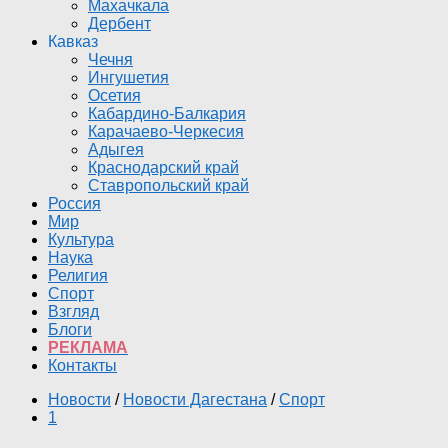
Махачкала
Дербент
Кавказ
Чечня
Ингушетия
Осетия
Кабардино-Балкария
Карачаево-Черкесия
Адыгея
Краснодарский край
Ставропольский край
Россия
Мир
Культура
Наука
Религия
Спорт
Взгляд
Блоги
РЕКЛАМА
Контакты
Новости
/
Новости Дагестана
/
Спорт
1