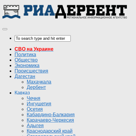
СВО на Украине
Политика
Общество
Экономика
Происшествия
Дагестан
Махачкала
Дербент
Кавказ
Чечня
Ингушетия
Осетия
Кабардино-Балкария
Карачаево-Черкесия
Адыгея
Краснодарский край