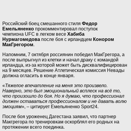
Российский боец смешанного стиля
Федор
Емельяненко
прокомментировал поступок
чемпиона
UFC
в легком весе
Хабиба
Нурмагомедова
после боя с ирландцем
Конором
МакГрегором
.
Напомним, 7 октября россиянин победил МакГрегора, а
после выпрыгнул из клетки и начал драку с командой
ирландца, из-за которой может быть дисквалифицирован
на 9 месяцев. Решение Атлетическая комиссия Невады
должна огласить в конце января.
«
Тяжелое впечатление на меня это произвело.
Наверно, это был эмоциональный всплеск на всё то,
что произошло до боя. Но я думаю, что профессионал
должен оставаться профессионалом и не давать волю
эмоциям
», – цитирует Емельяненко Sport24.
После боя уроженец Дагестана заявил, что партнер
Макгрегора по тренировкам оскорблял его родных на
протяжении всего поединка.