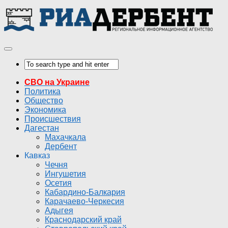
СВО на Украине
Политика
Общество
Экономика
Происшествия
Дагестан
Махачкала
Дербент
Кавказ
Чечня
Ингушетия
Осетия
Кабардино-Балкария
Карачаево-Черкесия
Адыгея
Краснодарский край