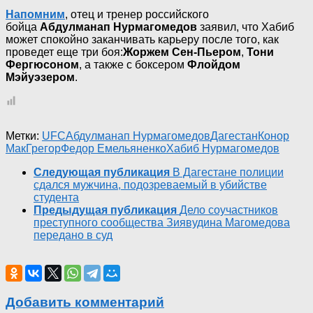
Напомним
, отец и тренер российского
бойца
Абдулманап Нурмагомедов
заявил, что Хабиб
может спокойно заканчивать карьеру после того, как
проведет еще три боя:
Жоржем Сен-Пьером
,
Тони
Фергюсоном
, а также с боксером
Флойдом
Мэйуэзером
.
Метки:
UFC
Абдулманап Нурмагомедов
Дагестан
Конор
МакГрегор
Федор Емельяненко
Хабиб Нурмагомедов
Следующая публикация
В Дагестане полиции
сдался мужчина, подозреваемый в убийстве
студента
Предыдущая публикация
Дело соучастников
преступного сообщества Зиявудина Магомедова
передано в суд
Добавить комментарий