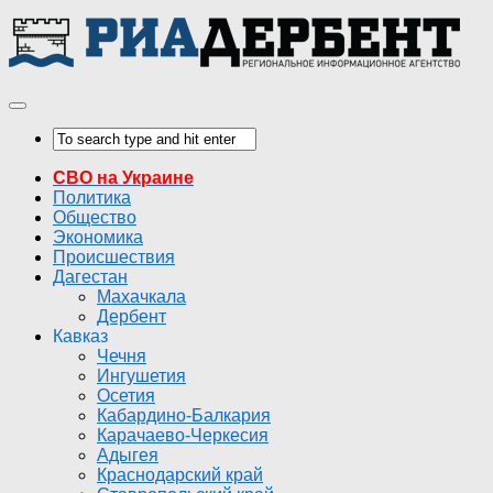
СВО на Украине
Политика
Общество
Экономика
Происшествия
Дагестан
Махачкала
Дербент
Кавказ
Чечня
Ингушетия
Осетия
Кабардино-Балкария
Карачаево-Черкесия
Адыгея
Краснодарский край