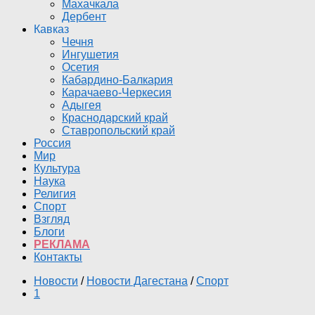
Махачкала
Дербент
Кавказ
Чечня
Ингушетия
Осетия
Кабардино-Балкария
Карачаево-Черкесия
Адыгея
Краснодарский край
Ставропольский край
Россия
Мир
Культура
Наука
Религия
Спорт
Взгляд
Блоги
РЕКЛАМА
Контакты
Новости
/
Новости Дагестана
/
Спорт
1