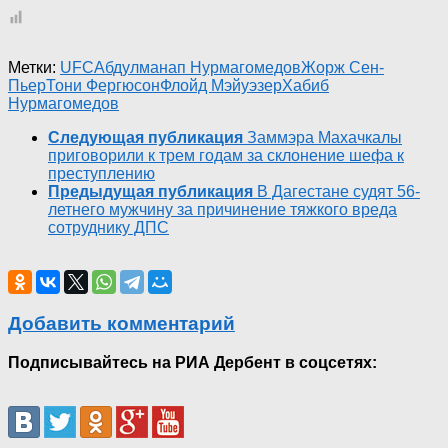
Метки:
UFC
Абдулманап Нурмагомедов
Жорж Сен-
Пьер
Тони Фергюсон
Флойд Мэйуэзер
Хабиб
Нурмагомедов
Следующая публикация
Заммэра Махачкалы
приговорили к трем годам за склонение шефа к
преступлению
Предыдущая публикация
В Дагестане судят 56-
летнего мужчину за причинение тяжкого вреда
сотруднику ДПС
Добавить комментарий
Подписывайтесь на РИА Дербент в соцсетях: