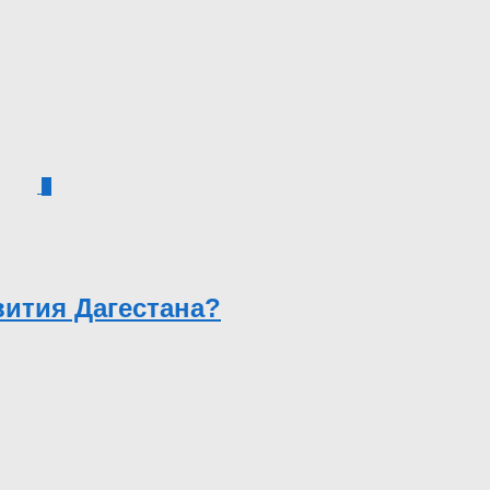
6
вития Дагестана?