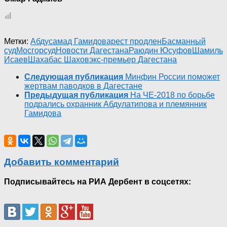
Метки:
Абдусамад Гамидов
арест продлен
Басманный
суд
Мосгорсуд
Новости Дагестана
Раюдин Юсуфов
Шамиль
Исаев
Шахабас Шахов
экс-премьер Дагестана
Следующая публикация
Минфин России поможет
жертвам паводков в Дагестане
Предыдущая публикация
На ЧЕ-2018 по борьбе
подрались охранник Абдулатипова и племянник
Гамидова
Добавить комментарий
Подписывайтесь на РИА Дербент в соцсетях: