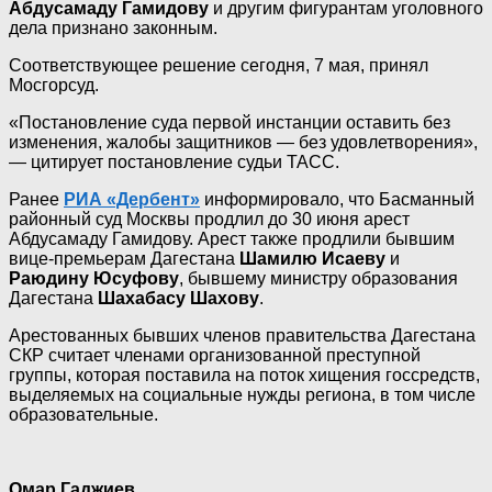
Абдусамаду Гамидову
и другим фигурантам уголовного
дела признано законным.
Соответствующее решение сегодня, 7 мая, принял
Мосгорсуд.
«Постановление суда первой инстанции оставить без
изменения, жалобы защитников — без удовлетворения»,
— цитирует постановление судьи ТАСС.
Ранее
РИА «Дербент»
информировало, что Басманный
районный суд Москвы продлил до 30 июня арест
Абдусамаду Гамидову. Арест также продлили бывшим
вице-премьерам Дагестана
Шамилю Исаеву
и
Раюдину Юсуфову
, бывшему министру образования
Дагестана
Шахабасу Шахову
.
Арестованных бывших членов правительства Дагестана
СКР считает членами организованной преступной
группы, которая поставила на поток хищения госсредств,
выделяемых на социальные нужды региона, в том числе
образовательные.
Омар Гаджиев