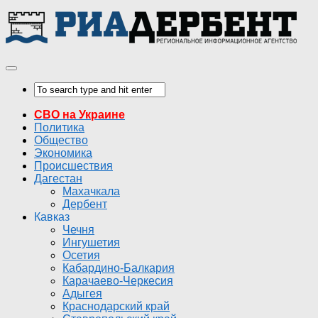
СВО на Украине
Политика
Общество
Экономика
Происшествия
Дагестан
Махачкала
Дербент
Кавказ
Чечня
Ингушетия
Осетия
Кабардино-Балкария
Карачаево-Черкесия
Адыгея
Краснодарский край