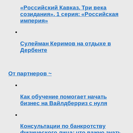
«Российский Кавказ. Три века
созидания». 1 серия: «Российская
империя»
Сулейман Керимов на отдыхе в
Дербенте
От партнеров ~
Как обучение помогает начать
бизнес на Вайлдберриз с нуля
Консультации по банкротству
физического лица: что важно знать