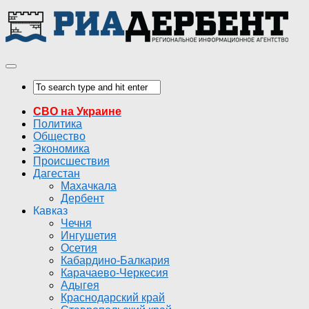
СВО на Украине
Политика
Общество
Экономика
Происшествия
Дагестан
Махачкала
Дербент
Кавказ
Чечня
Ингушетия
Осетия
Кабардино-Балкария
Карачаево-Черкесия
Адыгея
Краснодарский край