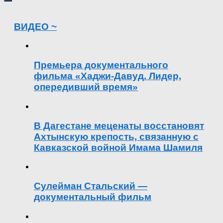
ВИДЕО ~
Премьера документального
фильма «Хаджи-Давуд. Лидер,
опередивший время»
В Дагестане меценаты восстановят
Ахтынскую крепость, связанную с
Кавказской войной Имама Шамиля
Сулейман Стальский —
документальный фильм