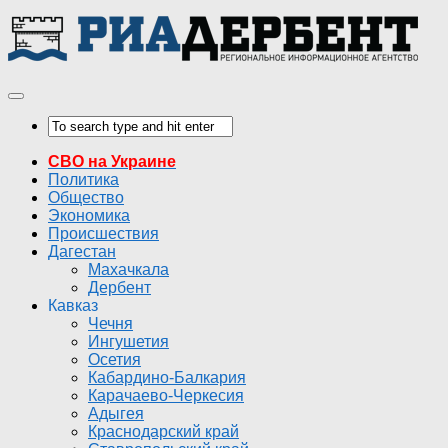
СВО на Украине
Политика
Общество
Экономика
Происшествия
Дагестан
Махачкала
Дербент
Кавказ
Чечня
Ингушетия
Осетия
Кабардино-Балкария
Карачаево-Черкесия
Адыгея
Краснодарский край