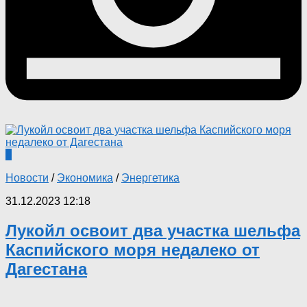
0
Новости
/
Экономика
/
Энергетика
31.12.2023 12:18
Лукойл освоит два участка шельфа
Каспийского моря недалеко от
Дагестана