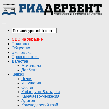
СВО на Украине
Политика
Общество
Экономика
Происшествия
Дагестан
Махачкала
Дербент
Кавказ
Чечня
Ингушетия
Осетия
Кабардино-Балкария
Карачаево-Черкесия
Адыгея
Краснодарский край