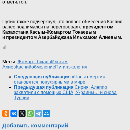
отметил он.
Путин также подчеркнул, что вопрос обмеления Каспия
ранее поднимался на переговорах с
президентом
Казахстана Касым-Жомартом Токаевым
и
президентом Азербайджана Ильхамом Алиевым.
Метки:
Жомарт Токаяв
Ильхам
Алиев
Каспий
обмеление
Путин
экология
Следующая публикация
«Часы смерти»
становятся популярными в мире
Предыдущая публикация
Сирия: Алеппо
захватили с помощью США, Украины… и снова
Турции
Добавить комментарий