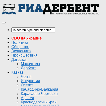
СВО на Украине
Политика
Общество
Экономика
Происшествия
Дагестан
Махачкала
Дербент
Кавказ
Чечня
Ингушетия
Осетия
Кабардино-Балкария
Карачаево-Черкесия
Адыгея
Краснодарский край