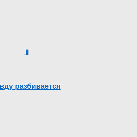
0
авду разбивается